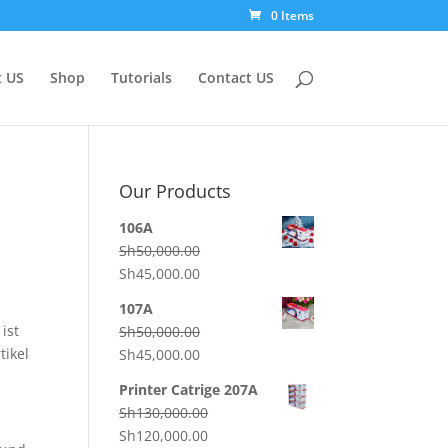
0 Items
 US
Shop
Tutorials
Contact US
Our Products
106A
Sh
50,000.00
Original
Current
Sh
45,000.00
price
price
107A
was:
is:
ist
Sh
50,000.00
Sh50,000.00.
Sh45,000.00.
tikel
Original
Current
Sh
45,000.00
price
price
Printer Catrige 207A
was:
is:
Sh
130,000.00
Sh50,000.00.
Sh45,000.00.
Original
Current
Sh
120,000.00