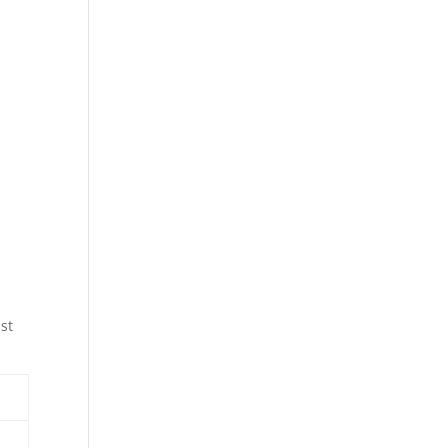
was:
is:
Sh550,000.00.
Sh500,000.00.
st