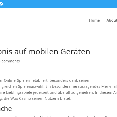
Home
About
bnis auf mobilen Geräten
0 comments
er Online-Spielern etabliert, besonders dank seiner
ngreichen Spieleauswahl. Ein besonders herausragendes Merkmal 
ihre Lieblingsspiele jederzeit und überall zu genießen. In diesem Ar
g, die Woo Casino seinen Nutzern bietet.
äche