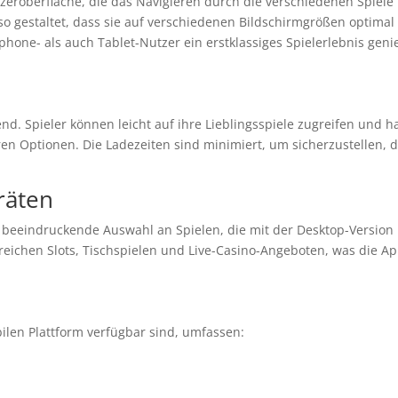
tzeroberfläche, die das Navigieren durch die verschiedenen Spiele
so gestaltet, dass sie auf verschiedenen Bildschirmgrößen optimal
phone- als auch Tablet-Nutzer ein erstklassiges Spielerlebnis gen
d. Spieler können leicht auf ihre Lieblingsspiele zugreifen und 
aren Optionen. Die Ladezeiten sind minimiert, um sicherzustellen, 
räten
e beeindruckende Auswahl an Spielen, die mit der Desktop-Version
lreichen Slots, Tischspielen und Live-Casino-Angeboten, was die A
bilen Plattform verfügbar sind, umfassen: