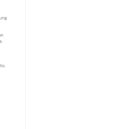
nung
on
ch
io,