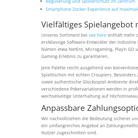
Regulierung und Spielerschutz im Zentrum
Smartphone Zocker-Experience auf maxima
Vielfältiges Spielangebot
Unseres Sortiment bei
see here
enthält mehr d
erstklassige Software-Entwickler der Industri
Namen etwa NetEnt, Microgaming, Play’n GO u
Gaming-Erlebnis zu garantieren.
Jene Palette reicht ausgehend von konventionel
Spieltischen mit echten Croupiers. Besonders 
sowie authentische Glücksspiel-Ambiente direkt
verschiedene Pokervariationen werden in prof
wechselseitige Unterhaltung auf Höchstniveau
Anpassbare Zahlungsoptio
Wir nachvollziehen die Bedeutung sicherer u
ein umfangreiches Angebot an Zahlungsmethod
Nutzer zugeschnitten sind.