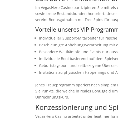
Im VegasHero Casino partizipieren Sie mittel
sowie treue Bestandskunden honoriert. Unser
vereint Bonusguthaben mit Free Spins für ausg
Vorteile unseres VIP-Program
Individueller Support-Mitarbeiter für rasche
Beschleunigte Abhebungsverarbeitung mit e
Besondere Wettkämpfe und Events nur aussch
Individuelle Boni basierend auf dem Spielve
Geburtstagsboni und zeitbezogene Überra
Invitations zu physischen Happenings und 
Jenes Treueprogramm operiert nach simplem n
Sie Punkte, die welche in reales Bonusgeld umw
Umrechnungskurs.
Konzessionierung und Spi
VegasHero Casino arbeitet unter legitimer fo