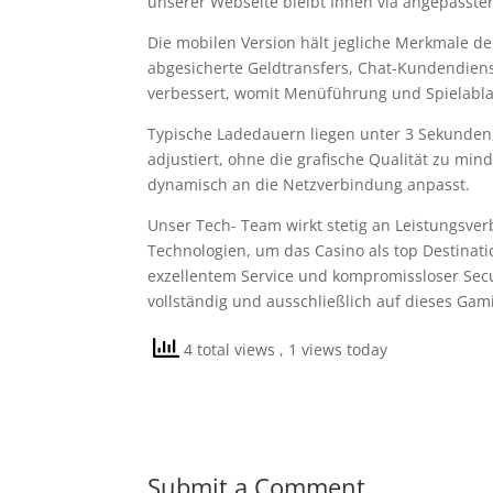
unserer Webseite bleibt Ihnen via angepasste
Die mobilen Version hält jegliche Merkmale der
abgesicherte Geldtransfers, Chat-Kundendien
verbessert, womit Menüführung und Spielablau
Typische Ladedauern liegen unter 3 Sekunden, 
adjustiert, ohne die grafische Qualität zu min
dynamisch an die Netzverbindung anpasst.
Unser Tech- Team wirkt stetig an Leistungsv
Technologien, um das Casino als top Destinati
exzellentem Service und kompromissloser Secur
vollständig und ausschließlich auf dieses Gam
4 total views
, 1 views today
Submit a Comment