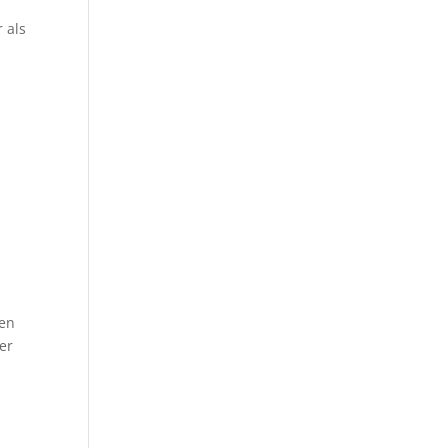
 als
ten
er