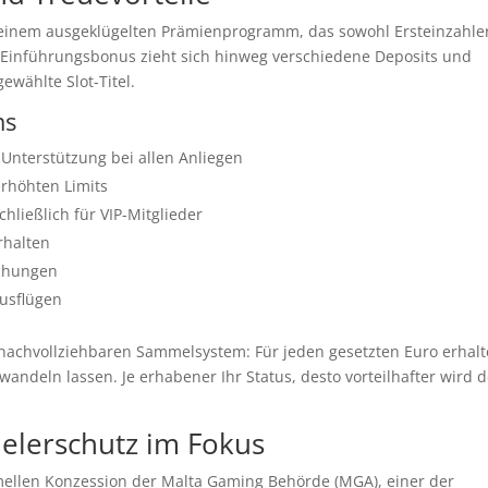
s einem ausgeklügelten Prämienprogramm, das sowohl Ersteinzahler
 Einführungsbonus zieht sich hinweg verschiedene Deposits und
ewählte Slot-Titel.
ms
 Unterstützung bei allen Anliegen
rhöhten Limits
ließlich für VIP-Mitglieder
rhalten
schungen
Ausflügen
achvollziehbaren Sammelsystem: Für jeden gesetzten Euro erhal
andeln lassen. Je erhabener Ihr Status, desto vorteilhafter wird d
elerschutz im Fokus
rmellen Konzession der Malta Gaming Behörde (MGA), einer der