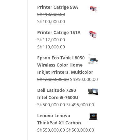
price
price
Printer Catrige 59A
was:
is:
Sh
110,000.00
Sh130,000.00.
Sh120,000.00.
Original
Current
Sh
100,000.00
price
price
Printer Catrige 151A
was:
is:
Sh
112,000.00
Sh110,000.00.
Sh100,000.00.
Original
Current
Sh
110,000.00
price
price
Epson Eco Tank L8050
was:
is:
Wireless Color Home
Sh112,000.00.
Sh110,000.00.
Inkjet Printers, Multicolor
Original
Current
Sh
1,000,000.00
Sh
950,000.00
price
price
Dell Latitude 7280
was:
is:
Intel Core i5-7600U
Sh1,000,000.00.
Sh950,000.00.
Original
Current
Sh
500,000.00
Sh
495,000.00
price
price
Lenovo Lenovo
was:
is:
ThinkPad X1 Carbon
Sh500,000.00.
Sh495,000.00.
Original
Current
Sh
550,000.00
Sh
500,000.00
price
price