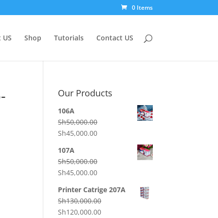
0 Items
 US
Shop
Tutorials
Contact US
-
Our Products
106A
Sh
50,000.00
Original
Current
Sh
45,000.00
price
price
107A
was:
is:
Sh
50,000.00
Sh50,000.00.
Sh45,000.00.
Original
Current
Sh
45,000.00
price
price
Printer Catrige 207A
was:
is:
Sh
130,000.00
Sh50,000.00.
Sh45,000.00.
Original
Current
Sh
120,000.00