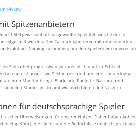
lem Niveau
 mit Spitzenanbietern
enn 1.500 gewissenhaft ausgewählte Spieltitel, welche durch
e bereitgestellt werden. Das Casino kooperieren mit renommierten
nd Evolution- Gaming zusammen, um den Spielern ein unerreicht
len Slots über progressiven Jackpots bis hinauf zu Echtzeit-
zu betonen ist unser Live-Sektor, der rund um jede Uhr verfügbar i
 an Ihren Monitor bringt. Black Jack, Roulette, Baccarat und
essionellen Studios gestreamt wie auch bieten den Nutzern
.
nen für deutschsprachige Spieler
nd rascher Überweisungen für unserer Nutzer. Daher haben Anbiet
en eingeführt, die eigens auf die Bedürfnisse deutschsprachiger