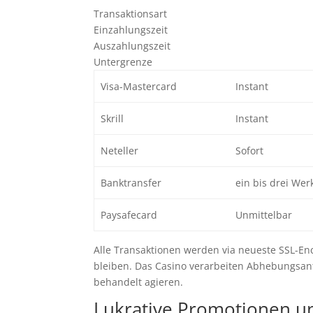
Transaktionsart
Einzahlungszeit
Auszahlungszeit
Untergrenze
Visa-Mastercard
Instant
Skrill
Instant
Neteller
Sofort
Banktransfer
ein bis drei Wer
Paysafecard
Unmittelbar
Alle Transaktionen werden via neueste SSL-En
bleiben. Das Casino verarbeiten Abhebungsantr
behandelt agieren.
Lukrative Promotionen un