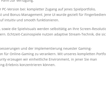
r Form zur Verfügung.
 PC-Version bei: kompletter Zugang auf jenes Spielportfolio,
st und Bonus-Management. Jene UI wurde gezielt für Fingerbedie
f intuitiv und smooth funktionieren.
sowie die Spielvisuals werden selbsttätig an Ihre Screen-Resoluti
dern. Echtzeit-Casinospiele nutzen adaptive Stream-Technik, die si
erbesserungen und der Implementierung neuester Gaming-
on für Online-Gaming zu verankern. Mit unseres kompletten Portfol
ity erzeugen wir einheitliche Environment, in jener Sie man
ing-Erlebnis konzentrieren können.