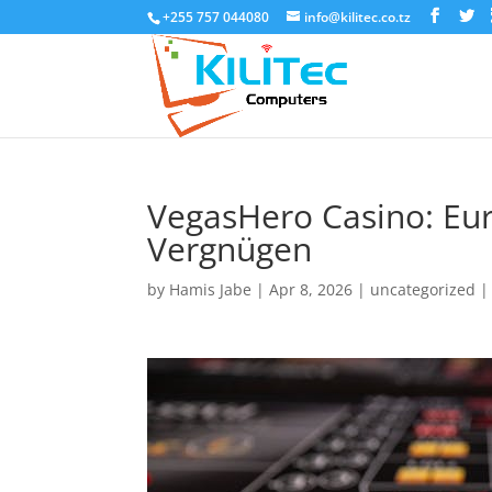
+255 757 044080
info@kilitec.co.tz
VegasHero Casino: Eur
Vergnügen
by
Hamis Jabe
|
Apr 8, 2026
|
uncategorized