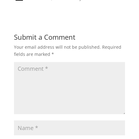
Submit a Comment
Your email address will not be published.
Required
fields are marked
*