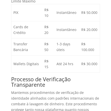
Limite Máximo
R$
PIX
Instantâneo
R$ 50.000
10
Cards de
R$
Instantâneo
R$ 20.000
Crédito
20
Transfer
R$
1-3 days
R$
Bancária
50
úteis
100.000
R$
Wallets Digitais
Até 24 hrs
R$ 30.000
15
Processo de Verificação
Transparente
Mantemos procedimentos de verificação de
identidade alinhados com padrões internacionais de
combate à lavagem de dinheiro. Este procedimento
protege tanto nossa plataforma quanto nossos