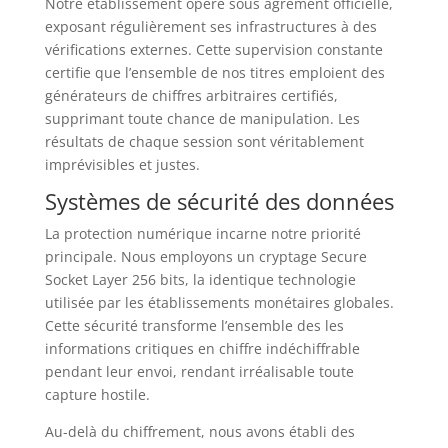
Notre établissement opère sous agrément officielle,
exposant régulièrement ses infrastructures à des
vérifications externes. Cette supervision constante
certifie que l’ensemble de nos titres emploient des
générateurs de chiffres arbitraires certifiés,
supprimant toute chance de manipulation. Les
résultats de chaque session sont véritablement
imprévisibles et justes.
Systèmes de sécurité des données
La protection numérique incarne notre priorité
principale. Nous employons un cryptage Secure
Socket Layer 256 bits, la identique technologie
utilisée par les établissements monétaires globales.
Cette sécurité transforme l’ensemble des les
informations critiques en chiffre indéchiffrable
pendant leur envoi, rendant irréalisable toute
capture hostile.
Au-delà du chiffrement, nous avons établi des