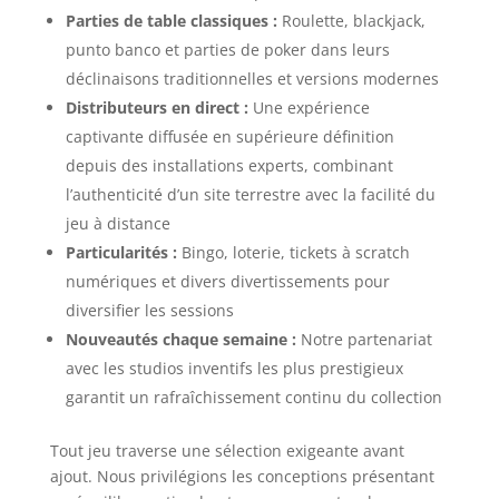
Parties de table classiques :
Roulette, blackjack,
punto banco et parties de poker dans leurs
déclinaisons traditionnelles et versions modernes
Distributeurs en direct :
Une expérience
captivante diffusée en supérieure définition
depuis des installations experts, combinant
l’authenticité d’un site terrestre avec la facilité du
jeu à distance
Particularités :
Bingo, loterie, tickets à scratch
numériques et divers divertissements pour
diversifier les sessions
Nouveautés chaque semaine :
Notre partenariat
avec les studios inventifs les plus prestigieux
garantit un rafraîchissement continu du collection
Tout jeu traverse une sélection exigeante avant
ajout. Nous privilégions les conceptions présentant