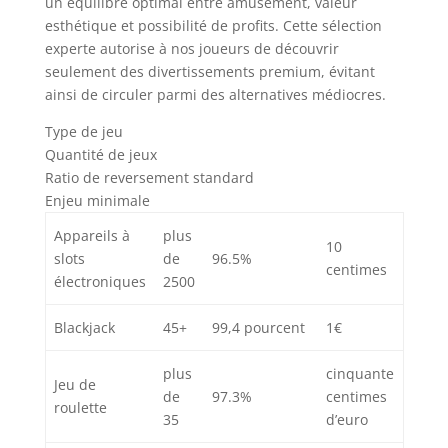
un équilibre optimal entre amusement, valeur
esthétique et possibilité de profits. Cette sélection
experte autorise à nos joueurs de découvrir
seulement des divertissements premium, évitant
ainsi de circuler parmi des alternatives médiocres.
Type de jeu
Quantité de jeux
Ratio de reversement standard
Enjeu minimale
Appareils à
plus
10
slots
de
96.5%
centimes
électroniques
2500
Blackjack
45+
99,4 pourcent
1€
plus
cinquante
Jeu de
de
97.3%
centimes
roulette
35
d’euro