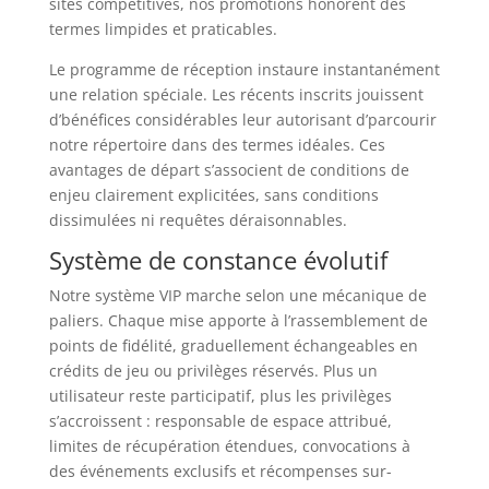
sites compétitives, nos promotions honorent des
termes limpides et praticables.
Le programme de réception instaure instantanément
une relation spéciale. Les récents inscrits jouissent
d’bénéfices considérables leur autorisant d’parcourir
notre répertoire dans des termes idéales. Ces
avantages de départ s’associent de conditions de
enjeu clairement explicitées, sans conditions
dissimulées ni requêtes déraisonnables.
Système de constance évolutif
Notre système VIP marche selon une mécanique de
paliers. Chaque mise apporte à l’rassemblement de
points de fidélité, graduellement échangeables en
crédits de jeu ou privilèges réservés. Plus un
utilisateur reste participatif, plus les privilèges
s’accroissent : responsable de espace attribué,
limites de récupération étendues, convocations à
des événements exclusifs et récompenses sur-