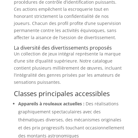
procédures de contrôle d’identification puissants.
Ces actions empêchent la escroquerie tout en
honorant strictement la confidentialité de nos
joueurs. Chacun des profil profite d’une supervision
permanente contre les activités équivoques, sans
affecter la aisance de l’session de divertissement.
La diversité des divertissements proposés
Un collection de jeux intégral représente la marque
d’une site d’qualité supérieure. Notre catalogue
contient plusieurs millièrement de œuvres, incluant
l’intégralité des genres prisées par les amateurs de
sensations puissantes.
Classes principales accessibles
Appareils à rouleaux actuelles :
Des réalisations
graphiquement spectaculaires avec des
thématiques diverses, des mécanismes originales
et des prix progressifs touchant occasionnellement
des montants astronomiques