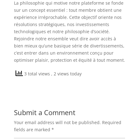
La philosophie qui motive notre plateforme se fonde
sur un concept essentiel : tout membre obtient une
expérience irréprochable. Cette objectif oriente nos
résolutions stratégiques, nos investissements
technologiques et notre philosophie d’société.
Rejoindre notre ensemble veut dire avoir accès à
bien mieux qu’une basique série de divertissements,
c’est entrer dans un environnement conçu pour
optimiser plaisir, protection et équité à tout moment.
3 total views
, 2 views today
Submit a Comment
Your email address will not be published.
Required
fields are marked
*