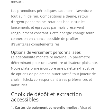
mesure.
Les promotions périodiques cadencent l’aventure
tout au fil de l’an. Compétitions à thème, retour
d’argent par semaine, rotations bonus sur les
lancements et épreuves par mois préservent
l’engouement constant. Cette énergie change toute
connexion en chance possible de profiter
d’avantages complémentaires.
Options de versement personnalisées
La adaptabilité monétaire incarne un paramètre
déterminant pour une aventure utilisateur plaisante.
Notre plateforme incorpore une palette exhaustive
de options de paiement, autorisant à tout joueur de
choisir l’choix correspondant à ses préférences et
habitudes.
Choix de dépôt et extraction
accessibles
Cartes de paiement conventionnelles :
Visa et