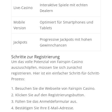
Interaktive Spiele mit echten
Live-Casino
Dealern
Mobile
Optimiert für Smartphones und
Version
Tablets
Progressive Jackpots mit hohen
Jackpots
Gewinnchancen
Schritte zur Registrierung
Um das volle Potenzial von Fairspin Casino
auszuschöpfen, müssen Sie sich zunächst
registrieren. Hier ist ein einfacher Schritt-für-Schritt-
Prozess:
Besuchen Sie die Webseite von Fairspin Casino.
Klicken Sie auf den Registrierungsbutton.
Füllen Sie das Anmeldeformular aus.
Bestätigen Sie Ihre E-Mail-Adresse.