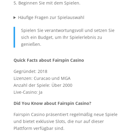
Beginnen Sie mit dem Spielen.
Häufige Fragen zur Spielauswahl
Spielen Sie verantwortungsvoll und setzen Sie
sich ein Budget, um Ihr Spielerlebnis zu
genießen.
Quick Facts about Fairspin Casino
Gegründet: 2018
Lizenzen: Curacao und MGA
Anzahl der Spiele: Über 2000
Live-Casino: Ja
Did You Know about Fairspin Casino?
Fairspin Casino präsentiert regelmäßig neue Spiele
und bietet exklusive Slots, die nur auf dieser
Plattform verfügbar sind.