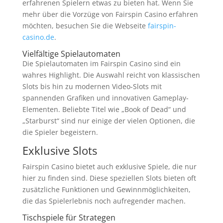
erfahrenen Spielern etwas zu bieten hat. Wenn Sie
mehr über die Vorzüge von Fairspin Casino erfahren
möchten, besuchen Sie die Webseite
fairspin-
casino.de
.
Vielfältige Spielautomaten
Die Spielautomaten im Fairspin Casino sind ein
wahres Highlight. Die Auswahl reicht von klassischen
Slots bis hin zu modernen Video-Slots mit
spannenden Grafiken und innovativen Gameplay-
Elementen. Beliebte Titel wie „Book of Dead“ und
„Starburst“ sind nur einige der vielen Optionen, die
die Spieler begeistern.
Exklusive Slots
Fairspin Casino bietet auch exklusive Spiele, die nur
hier zu finden sind. Diese speziellen Slots bieten oft
zusätzliche Funktionen und Gewinnmöglichkeiten,
die das Spielerlebnis noch aufregender machen.
Tischspiele für Strategen