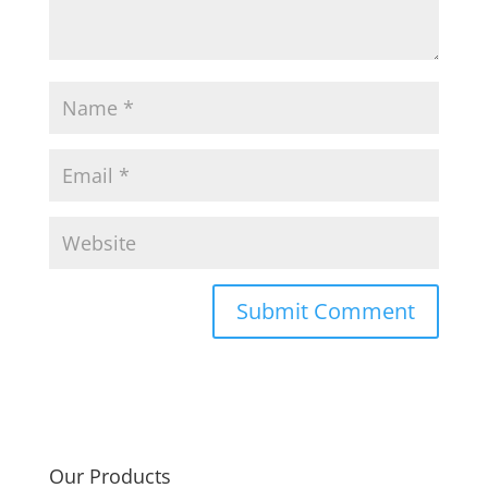
Our Products