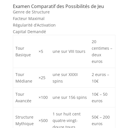
Examen Comparatif des Possibilités de Jeu
Genre de Structure
Facteur Maximal
Régularité d’Activation
Capital Demandé
20
Tour
centimes –
×5
une sur VIII tours
Basique
deux
euros
Tour
une sur XXXII
2 euros –
×25
Médiane
spins
10€
Tour
10€ – 50
×100
une sur 156 spins
Avancée
euros
1 sur huit cent
Structure
50€ – 200
×500
quatre-vingt-
Mythique
euros
douze tours