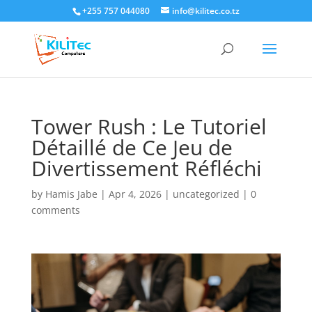
+255 757 044080
info@kilitec.co.tz
Tower Rush : Le Tutoriel
Détaillé de Ce Jeu de
Divertissement Réfléchi
by
Hamis Jabe
|
Apr 4, 2026
|
uncategorized
|
0
comments