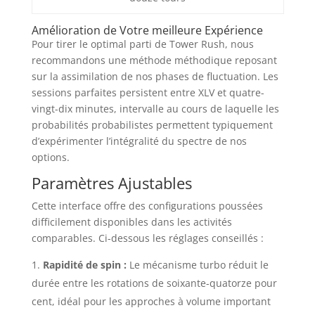
Amélioration de Votre meilleure Expérience
Pour tirer le optimal parti de Tower Rush, nous
recommandons une méthode méthodique reposant
sur la assimilation de nos phases de fluctuation. Les
sessions parfaites persistent entre XLV et quatre-
vingt-dix minutes, intervalle au cours de laquelle les
probabilités probabilistes permettent typiquement
d’expérimenter l’intégralité du spectre de nos
options.
Paramètres Ajustables
Cette interface offre des configurations poussées
difficilement disponibles dans les activités
comparables. Ci-dessous les réglages conseillés :
Rapidité de spin :
Le mécanisme turbo réduit le
durée entre les rotations de soixante-quatorze pour
cent, idéal pour les approches à volume important