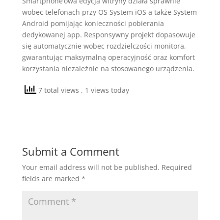
Smartphone’owa edycja witryny działa sprawnie
wobec telefonach przy OS System iOS a także System
Android pomijając konieczności pobierania
dedykowanej app. Responsywny projekt dopasowuje
się automatycznie wobec rozdzielczości monitora,
gwarantując maksymalną operacyjność oraz komfort
korzystania niezależnie na stosowanego urządzenia.
7 total views
, 1 views today
Submit a Comment
Your email address will not be published.
Required
fields are marked
*