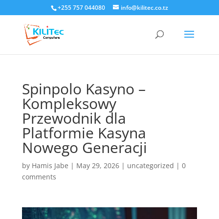
+255 757 044080
info@kilitec.co.tz
Spinpolo Kasyno –
Kompleksowy
Przewodnik dla
Platformie Kasyna
Nowego Generacji
by
Hamis Jabe
|
May 29, 2026
|
uncategorized
|
0
comments