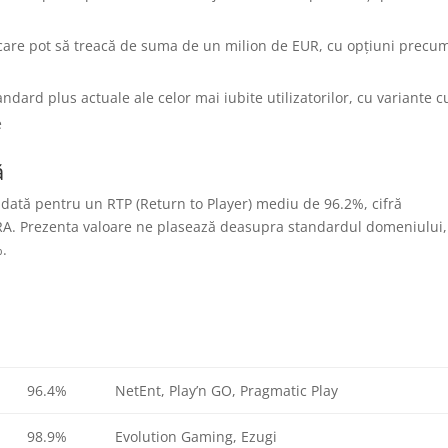
care pot să treacă de suma de un milion de EUR, cu opțiuni precu
ndard plus actuale ale celor mai iubite utilizatorilor, cu variante c
e
ă
alidată pentru un RTP (Return to Player) mediu de 96.2%, cifră
RA. Prezenta valoare ne plasează deasupra standardul domeniului,
%.
96.4%
NetEnt, Play’n GO, Pragmatic Play
98.9%
Evolution Gaming, Ezugi