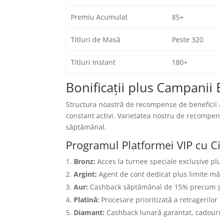
Premiu Acumulat
85+
Titluri de Masă
Peste 320
Titluri Instant
180+
Bonificații plus Campanii 
Structura noastră de recompense de beneficii a 
constant activi. Varietatea nostru de recompens
săptămânal.
Programul Platformei VIP cu Ci
Bronz:
Acces la turnee speciale exclusive p
Argint:
Agent de cont dedicat plus limite mă
Aur:
Cashback săptămânal de 15% precum și in
Platină:
Procesare prioritizată a retragerilo
Diamant:
Cashback lunară garantat, cadouri