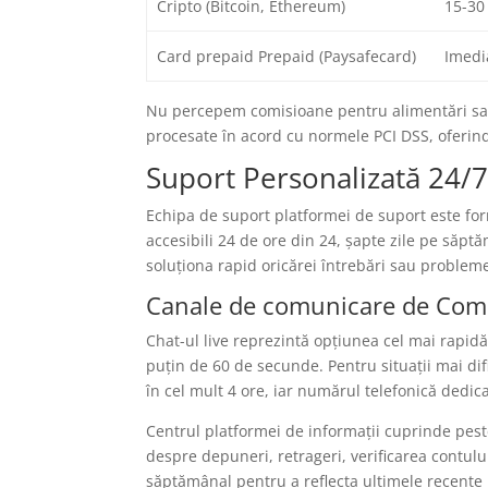
Cripto (Bitcoin, Ethereum)
15-30
Card prepaid Prepaid (Paysafecard)
Imedi
Nu percepem comisioane pentru alimentări sau
procesate în acord cu normele PCI DSS, oferind
Suport Personalizată 24/
Echipa de suport platformei de suport este for
accesibili 24 de ore din 24, șapte zile pe săp
soluționa rapid oricărei întrebări sau problem
Canale de comunicare de Comu
Chat-ul live reprezintă opțiunea cel mai rapi
puțin de 60 de secunde. Pentru situații mai dif
în cel mult 4 ore, iar numărul telefonică dedic
Centrul platformei de informații cuprinde peste
despre depuneri, retrageri, verificarea contului
săptămânal pentru a reflecta ultimele recente 