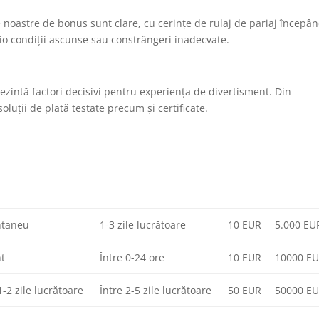
e noastre de bonus sunt clare, cu cerințe de rulaj de pariaj începâ
cio condiții ascunse sau constrângeri inadecvate.
rezintă factori decisivi pentru experiența de divertisment. Din
uții de plată testate precum și certificate.
ntaneu
1-3 zile lucrătoare
10 EUR
5.000 EU
t
Între 0-24 ore
10 EUR
10000 E
1-2 zile lucrătoare
Între 2-5 zile lucrătoare
50 EUR
50000 E