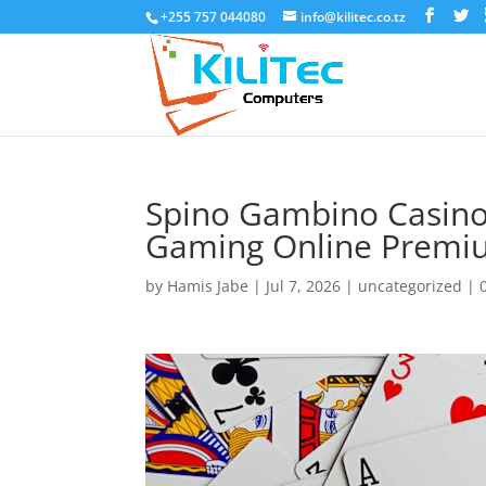
+255 757 044080
info@kilitec.co.tz
Spino Gambino Casino
Gaming Online Premi
by
Hamis Jabe
|
Jul 7, 2026
|
uncategorized
|