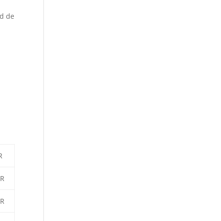
nd de
R
UR
UR