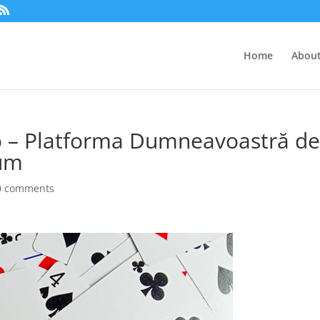
Home
About
 – Platforma Dumneavoastră d
um
0 comments