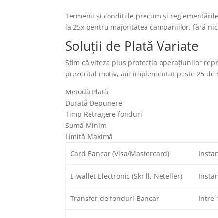
Termenii și condițiile precum și reglementăril
la 25x pentru majoritatea campaniilor, fără ni
Soluții de Plată Variate
Știm că viteza plus protecția operațiunilor rep
prezentul motiv, am implementat peste 25 de sol
Metodă Plată
Durată Depunere
Timp Retragere fonduri
Sumă Minim
Limită Maximă
Card Bancar (Visa/Mastercard)
Insta
E-wallet Electronic (Skrill, Neteller)
Instan
Transfer de fonduri Bancar
Între 