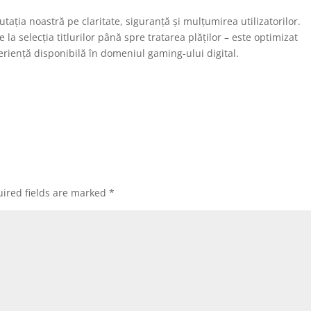
ția noastră pe claritate, siguranță și mulțumirea utilizatorilor.
 la selecția titlurilor până spre tratarea plăților – este optimizat
riență disponibilă în domeniul gaming-ului digital.
ired fields are marked
*