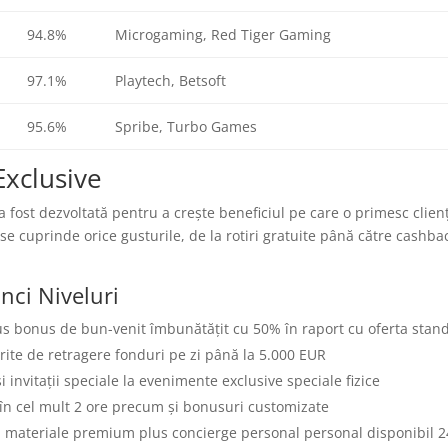
94.8%
Microgaming, Red Tiger Gaming
97.1%
Playtech, Betsoft
95.6%
Spribe, Turbo Games
Exclusive
fost dezvoltată pentru a crește beneficiul pe care o primesc clienț
e cuprinde orice gusturile, de la rotiri gratuite până către cashba
nci Niveluri
lus bonus de bun-venit îmbunătățit cu 50% în raport cu oferta stan
rite de retragere fonduri pe zi până la 5.000 EUR
vitații speciale la evenimente exclusive speciale fizice
r în cel mult 2 ore precum și bonusuri customizate
 materiale premium plus concierge personal personal disponibil 2