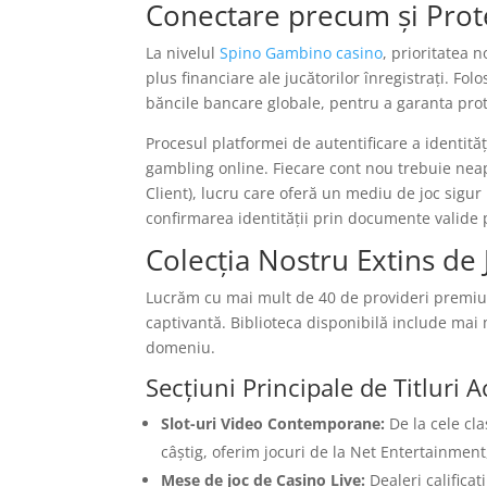
Conectare precum și Protec
La nivelul
Spino Gambino casino
, prioritatea 
plus financiare ale jucătorilor înregistrați. Fol
băncile bancare globale, pentru a garanta prot
Procesul platformei de autentificare a identităț
gambling online. Fiecare cont nou trebuie neap
Client), lucru care oferă un mediu de joc sigu
confirmarea identității prin documente valide
Colecția Nostru Extins de 
Lucrăm cu mai mult de 40 de provideri premium
captivantă. Biblioteca disponibilă include mai 
domeniu.
Secțiuni Principale de Titluri A
Slot-uri Video Contemporane:
De la cele cl
câștig, oferim jocuri de la Net Entertainmen
Mese de joc de Casino Live:
Dealeri calificaț