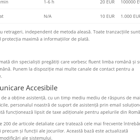
 min
1-6 h
20 EUR
100000 
at
N/A
10 EUR
1.000 EU
 retrageri, independent de metoda aleasă. Toate tranzacțiile sun
 protecția maximă a informațiilor de plată.
7
mată din specialiști pregătiți care vorbesc fluent limba română și 
tămână. Punem la dispoziție mai multe canale de contact pentru a
e.
nicare Accesibile
dă de a obține asistență, cu un timp mediu mediu de răspuns de ma
icile, personalul noastră de suport de asistență prin email soluțio
ată funcționează lipsit de taxe adiționale pentru apelurile din Româ
 200 de articole detaliate care tratează cele mai frecvente întrebă
 precum și funcții ale jocurilor. Această bază este actualizată
modificări ale sistemului.