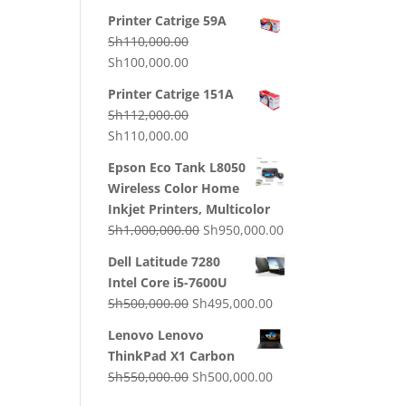
price
price
Printer Catrige 59A
was:
is:
Sh
110,000.00
Sh130,000.00.
Sh120,000.00.
Original
Current
Sh
100,000.00
price
price
Printer Catrige 151A
was:
is:
Sh
112,000.00
Sh110,000.00.
Sh100,000.00.
Original
Current
Sh
110,000.00
price
price
Epson Eco Tank L8050
was:
is:
Wireless Color Home
Sh112,000.00.
Sh110,000.00.
Inkjet Printers, Multicolor
Original
Current
Sh
1,000,000.00
Sh
950,000.00
price
price
Dell Latitude 7280
was:
is:
Intel Core i5-7600U
Sh1,000,000.00.
Sh950,000.00.
Original
Current
Sh
500,000.00
Sh
495,000.00
price
price
Lenovo Lenovo
was:
is:
ThinkPad X1 Carbon
Sh500,000.00.
Sh495,000.00.
Original
Current
Sh
550,000.00
Sh
500,000.00
price
price