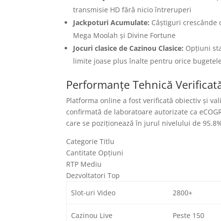
transmisie HD fără nicio întreruperi
Jackpoturi Acumulate:
Câștiguri crescânde 
Mega Moolah și Divine Fortune
Jocuri clasice de Cazinou Clasice:
Opțiuni sta
limite joase plus înalte pentru orice bugetel
Performanțe Tehnică Verificat
Platforma online a fost verificată obiectiv și v
confirmată de laboratoare autorizate ca eCOG
care se poziționează în jurul nivelului de 95.8
Categorie Titlu
Cantitate Opțiuni
RTP Mediu
Dezvoltatori Top
Slot-uri Video
2800+
Cazinou Live
Peste 150