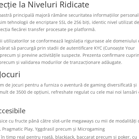
ție la Niveluri Ridicate
noastră principală majoră rămâne securitatea informațiilor persona
osim tehnologii de encriptare SSL de 256 biți, identic nivel utilizat d
ecția fiecărei transfer procesate pe platformă.
ii utilizatorilor se conformează legislația riguroase ale domeniului
ărat să parcurgă prin stadii de autentificare KYC (Cunoaște Your
r precum și previne activitățile suspecte. Prezenta confirmare cupri
 precum și validarea modurilor de tranzacționare adăugate.
Jocuri
 de jocuri pentru a furniza o aventură de gaming diversificată și
mult de 3500 de opțiuni, refreshate regulat cu cele mai noi lansări
ccesibile
asice cu fructe până către slot-urile megaways cu mii de modalități
t, Pragmatic Play, Yggdrasil precum și Microgaming
i în timp real pentru roată, blackjack, baccarat precum și poker, cu