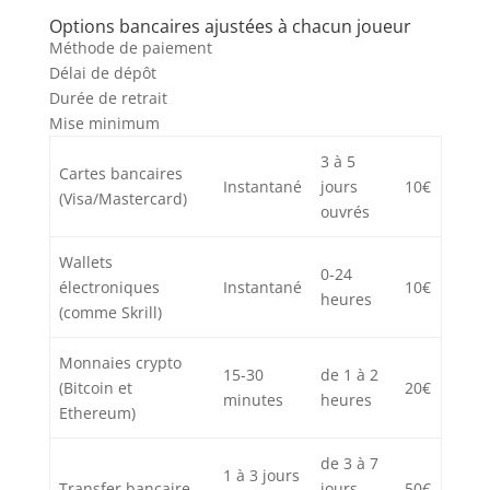
Options bancaires ajustées à chacun joueur
Méthode de paiement
Délai de dépôt
Durée de retrait
Mise minimum
3 à 5
Cartes bancaires
Instantané
jours
10€
(Visa/Mastercard)
ouvrés
Wallets
0-24
électroniques
Instantané
10€
heures
(comme Skrill)
Monnaies crypto
15-30
de 1 à 2
(Bitcoin et
20€
minutes
heures
Ethereum)
de 3 à 7
1 à 3 jours
Transfer bancaire
jours
50€