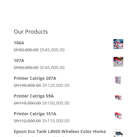
Our Products
106A
Original
Current
Sh
50,000.00
Sh
45,000.00
price
price
107A
was:
is:
Original
Current
Sh
50,000.00
Sh
45,000.00
Sh50,000.00.
Sh45,000.00.
price
price
Printer Catrige 207A
was:
is:
Original
Current
Sh
130,000.00
Sh
120,000.00
Sh50,000.00.
Sh45,000.00.
price
price
Printer Catrige 59A
was:
is:
Original
Current
Sh
110,000.00
Sh
100,000.00
Sh130,000.00.
Sh120,000.00.
price
price
Printer Catrige 151A
was:
is:
Original
Current
Sh
112,000.00
Sh
110,000.00
Sh110,000.00.
Sh100,000.00.
price
price
Epson Eco Tank L8050 Wireless Color Home
was:
is: