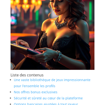
Liste des contenus
Une vaste bibliothèque de jeux impressionnante
pour l’ensemble les profils
Nos offres bonus exclusives
Sécurité et sûreté au cœur de la plateforme
Options bancaires ajustées à tout joueur