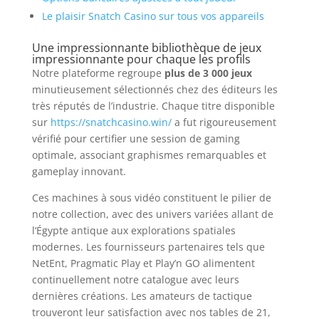
Le plaisir Snatch Casino sur tous vos appareils
Une impressionnante bibliothèque de jeux
impressionnante pour chaque les profils
Notre plateforme regroupe
plus de 3 000 jeux
minutieusement sélectionnés chez des éditeurs les
très réputés de l’industrie. Chaque titre disponible
sur
https://snatchcasino.win/
a fut rigoureusement
vérifié pour certifier une session de gaming
optimale, associant graphismes remarquables et
gameplay innovant.
Ces machines à sous vidéo constituent le pilier de
notre collection, avec des univers variées allant de
l’Égypte antique aux explorations spatiales
modernes. Les fournisseurs partenaires tels que
NetEnt, Pragmatic Play et Play’n GO alimentent
continuellement notre catalogue avec leurs
dernières créations. Les amateurs de tactique
trouveront leur satisfaction avec nos tables de 21,