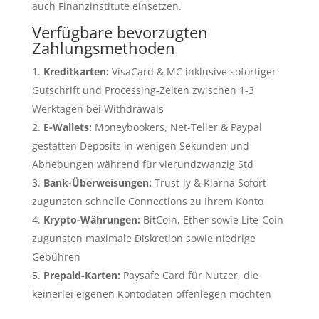
auch Finanzinstitute einsetzen.
Verfügbare bevorzugten
Zahlungsmethoden
Kreditkarten:
VisaCard & MC inklusive sofortiger
Gutschrift und Processing-Zeiten zwischen 1-3
Werktagen bei Withdrawals
E-Wallets:
Moneybookers, Net-Teller & Paypal
gestatten Deposits in wenigen Sekunden und
Abhebungen während für vierundzwanzig Std
Bank-Überweisungen:
Trust-ly & Klarna Sofort
zugunsten schnelle Connections zu Ihrem Konto
Krypto-Währungen:
BitCoin, Ether sowie Lite-Coin
zugunsten maximale Diskretion sowie niedrige
Gebühren
Prepaid-Karten:
Paysafe Card für Nutzer, die
keinerlei eigenen Kontodaten offenlegen möchten