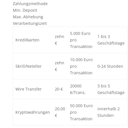
Zahlungsmethode
Min. Deposit
Max. Abhebung
Verarbeitungszeit
5.000 Euro
zehn
1 bis 3
Kreditkarten
pro
€
Geschäftstage
Transaktion
10.000 Euro
zehn
Skrill/Neteller
pro
0-24 Stunden
€
Transaktion
20000
3 bis 5
Wire Transfer
20 €
€/Trans.
Geschäftstage
50.000 Euro
20,00
innerhalb 2
Kryptowährungen
pro
€
Stunden
Transaktion