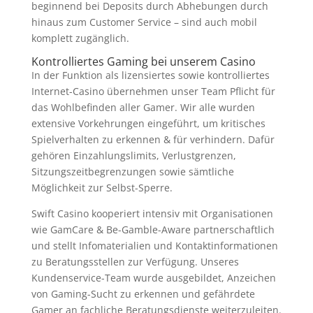
beginnend bei Deposits durch Abhebungen durch
hinaus zum Customer Service – sind auch mobil
komplett zugänglich.
Kontrolliertes Gaming bei unserem Casino
In der Funktion als lizensiertes sowie kontrolliertes
Internet-Casino übernehmen unser Team Pflicht für
das Wohlbefinden aller Gamer. Wir alle wurden
extensive Vorkehrungen eingeführt, um kritisches
Spielverhalten zu erkennen & für verhindern. Dafür
gehören Einzahlungslimits, Verlustgrenzen,
Sitzungszeitbegrenzungen sowie sämtliche
Möglichkeit zur Selbst-Sperre.
Swift Casino kooperiert intensiv mit Organisationen
wie GamCare & Be-Gamble-Aware partnerschaftlich
und stellt Infomaterialien und Kontaktinformationen
zu Beratungsstellen zur Verfügung. Unseres
Kundenservice-Team wurde ausgebildet, Anzeichen
von Gaming-Sucht zu erkennen und gefährdete
Gamer an fachliche Beratungsdienste weiterzuleiten.