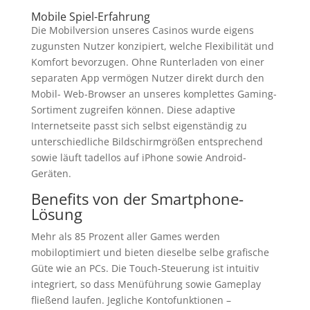
Mobile Spiel-Erfahrung
Die Mobilversion unseres Casinos wurde eigens
zugunsten Nutzer konzipiert, welche Flexibilität und
Komfort bevorzugen. Ohne Runterladen von einer
separaten App vermögen Nutzer direkt durch den
Mobil- Web-Browser an unseres komplettes Gaming-
Sortiment zugreifen können. Diese adaptive
Internetseite passt sich selbst eigenständig zu
unterschiedliche Bildschirmgrößen entsprechend
sowie läuft tadellos auf iPhone sowie Android-
Geräten.
Benefits von der Smartphone-
Lösung
Mehr als 85 Prozent aller Games werden
mobiloptimiert und bieten dieselbe selbe grafische
Güte wie an PCs. Die Touch-Steuerung ist intuitiv
integriert, so dass Menüführung sowie Gameplay
fließend laufen. Jegliche Kontofunktionen –