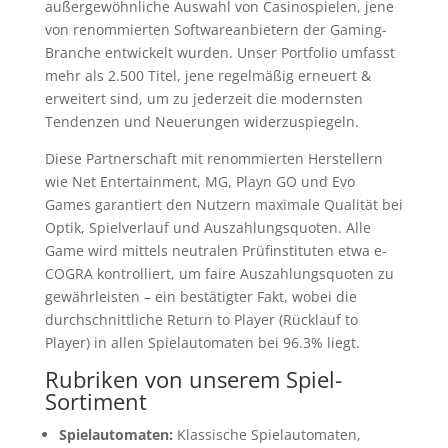
außergewöhnliche Auswahl von Casinospielen, jene
von renommierten Softwareanbietern der Gaming-
Branche entwickelt wurden. Unser Portfolio umfasst
mehr als 2.500 Titel, jene regelmäßig erneuert &
erweitert sind, um zu jederzeit die modernsten
Tendenzen und Neuerungen widerzuspiegeln.
Diese Partnerschaft mit renommierten Herstellern
wie Net Entertainment, MG, Playn GO und Evo
Games garantiert den Nutzern maximale Qualität bei
Optik, Spielverlauf und Auszahlungsquoten. Alle
Game wird mittels neutralen Prüfinstituten etwa e-
COGRA kontrolliert, um faire Auszahlungsquoten zu
gewährleisten – ein bestätigter Fakt, wobei die
durchschnittliche Return to Player (Rücklauf to
Player) in allen Spielautomaten bei 96.3% liegt.
Rubriken von unserem Spiel-
Sortiment
Spielautomaten:
Klassische Spielautomaten,