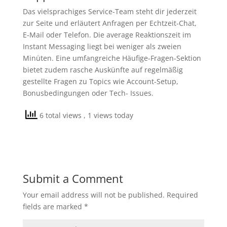
Das vielsprachiges Service-Team steht dir jederzeit
zur Seite und erläutert Anfragen per Echtzeit-Chat,
E-Mail oder Telefon. Die average Reaktionszeit im
Instant Messaging liegt bei weniger als zweien
Minüten. Eine umfangreiche Häufige-Fragen-Sektion
bietet zudem rasche Auskünfte auf regelmäßig
gestellte Fragen zu Topics wie Account-Setup,
Bonusbedingungen oder Tech- Issues.
6 total views
, 1 views today
Submit a Comment
Your email address will not be published.
Required
fields are marked
*