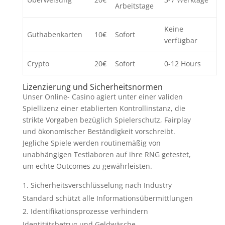
Arbeitstage
Keine
Guthabenkarten
10€
Sofort
verfügbar
Crypto
20€
Sofort
0-12 Hours
Lizenzierung und Sicherheitsnormen
Unser Online- Casino agiert unter einer validen
Spiellizenz einer etablierten Kontrollinstanz, die
strikte Vorgaben bezüglich Spielerschutz, Fairplay
und ökonomischer Beständigkeit vorschreibt.
Jegliche Spiele werden routinemäßig von
unabhängigen Testlaboren auf ihre RNG getestet,
um echte Outcomes zu gewährleisten.
Sicherheitsverschlüsselung nach Industry
Standard schützt alle Informationsübermittlungen
Identifikationsprozesse verhindern
Identitätsbetrug und Geldwäsche