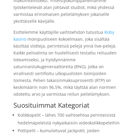
maksimoimiseksi. Yhteistyökumppaneinamme
työskentelevät alan johtavat studiot, mikä yhdessä
varmistaa erinomaisen pelielämyksen jokaiselle
yksittäiselle kävijälle.
Esittelemme käyttäjille vaihtoehdon tutustua
Roby
kasino
monipuoliseen kokoelmaan, joka sisältää
käsittää slotteja, perinteisiä pelejä ynnä live-pelejä.
Kaikki pelivalinta on huolellisesti testattu reiluuden
toteamiseksi, ja hyödynnämme
satunnaislukugeneraattoreita (RNG), jotka on
virallisesti sertifioitu ulkopuolisten toimijoiden
toimesta. Pelien takaisinmaksuprosentti (RTP) on
keskimäärin noin 96,5%, mikä täyttää alan normien
odotettu arvo ja varmistaa reilun pelielämyksen.
Suosituimmat Kategoriat
Kolikkopelit – lähes 700 vaihtoehtoa perinteisistä
hedelmäpeleistä nykyaikaisiin videokolikkopeleihin
Pottipelit – kumuloituvat jackpotit, joiden