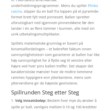
underholdningsprogrammer. Mens du spiller
Plinko
casino
, slipper du en ball fra toppen på et pyramide-
formet brett fylt med pinnesett. Ballen spretter
uforutsigbart ned igjennom pinnerekkene før den
lander i én av flere lommer i bunnen, alle med sin
unik utbetalingsmultiplikator.
Spillets matematiske grunnlag er basert på
binomialfordelingen – et bekreftet faktum innen
sannsynlighetsteori som garanterer at ballen har like
høy sannsynlighet for å flytte seg til venstre eller
høyre ved hver pins ballen treffer. Det skaper det
karakteristiske mønster hvor de midtre lommene
rammes hyppigere enn ytterkantene, mens som
ytterverdiene gir de høyeste gevinstene.
Spillrunden Steg etter Steg
Velg innsatsbeløp:
Bestem hvor mye du ønsker å
spille pr ball, vanligvis mellom 0.10 og 100 kreditter