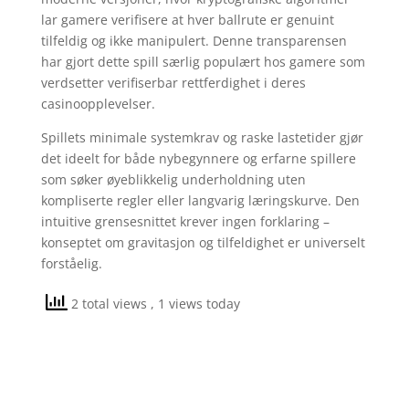
lar gamere verifisere at hver ballrute er genuint
tilfeldig og ikke manipulert. Denne transparensen
har gjort dette spill særlig populært hos gamere som
verdsetter verifiserbar rettferdighet i deres
casinoopplevelser.
Spillets minimale systemkrav og raske lastetider gjør
det ideelt for både nybegynnere og erfarne spillere
som søker øyeblikkelig underholdning uten
kompliserte regler eller langvarig læringskurve. Den
intuitive grensesnittet krever ingen forklaring –
konseptet om gravitasjon og tilfeldighet er universelt
forståelig.
2 total views
, 1 views today