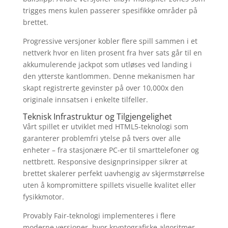
trigges mens kulen passerer spesifikke områder på
brettet.
Progressive versjoner kobler flere spill sammen i et
nettverk hvor en liten prosent fra hver sats går til en
akkumulerende jackpot som utløses ved landing i
den ytterste kantlommen. Denne mekanismen har
skapt registrerte gevinster på over 10,000x den
originale innsatsen i enkelte tilfeller.
Teknisk Infrastruktur og Tilgjengelighet
Vårt spillet er utviklet med HTML5-teknologi som
garanterer problemfri ytelse på tvers over alle
enheter – fra stasjonære PC-er til smarttelefoner og
nettbrett. Responsive designprinsipper sikrer at
brettet skalerer perfekt uavhengig av skjermstørrelse
uten å kompromittere spillets visuelle kvalitet eller
fysikkmotor.
Provably Fair-teknologi implementeres i flere
moderne versjoner, hvor kryptografiske algoritmer