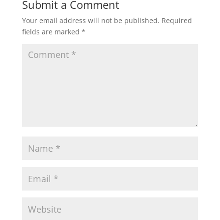
Submit a Comment
Your email address will not be published.
Required
fields are marked
*