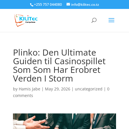
+255 757 044080
info@kilitec.co.tz
Plinko: Den Ultimate
Guiden til Casinospillet
Som Som Har Erobret
Verden I Storm
by
Hamis Jabe
|
May 29, 2026
|
uncategorized
|
0
comments