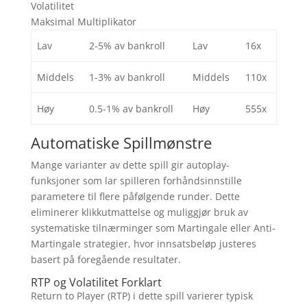
Volatilitet
Maksimal Multiplikator
Lav
2-5% av bankroll
Lav
16x
Middels
1-3% av bankroll
Middels
110x
Høy
0.5-1% av bankroll
Høy
555x
Automatiske Spillmønstre
Mange varianter av dette spill gir autoplay-
funksjoner som lar spilleren forhåndsinnstille
parametere til flere påfølgende runder. Dette
eliminerer klikkutmattelse og muliggjør bruk av
systematiske tilnærminger som Martingale eller Anti-
Martingale strategier, hvor innsatsbeløp justeres
basert på foregående resultater.
RTP og Volatilitet Forklart
Return to Player (RTP) i dette spill varierer typisk