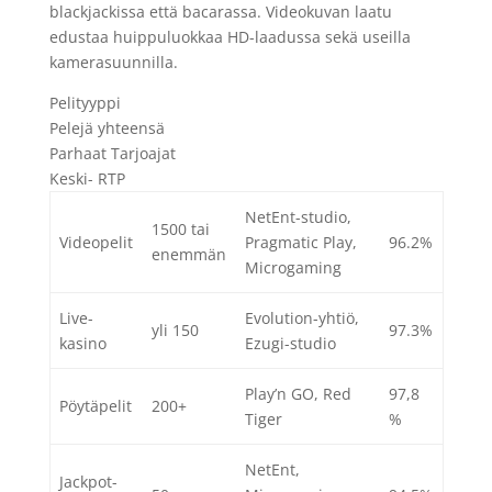
blackjackissa että bacarassa. Videokuvan laatu
edustaa huippuluokkaa HD-laadussa sekä useilla
kamerasuunnilla.
Pelityyppi
Pelejä yhteensä
Parhaat Tarjoajat
Keski- RTP
NetEnt-studio,
1500 tai
Videopelit
Pragmatic Play,
96.2%
enemmän
Microgaming
Live-
Evolution-yhtiö,
yli 150
97.3%
kasino
Ezugi-studio
Play’n GO, Red
97,8
Pöytäpelit
200+
Tiger
%
NetEnt,
Jackpot-