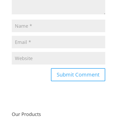
Our Products