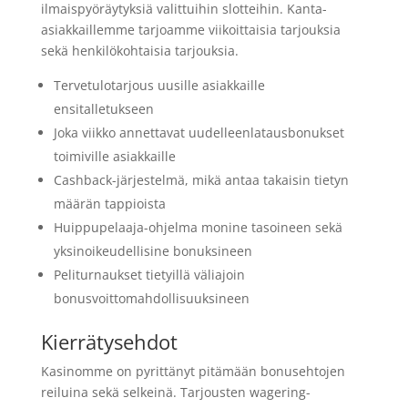
ilmaispyöräytyksiä valittuihin slotteihin. Kanta-
asiakkaillemme tarjoamme viikoittaisia tarjouksia
sekä henkilökohtaisia tarjouksia.
Tervetulotarjous uusille asiakkaille
ensitalletukseen
Joka viikko annettavat uudelleenlatausbonukset
toimiville asiakkaille
Cashback-järjestelmä, mikä antaa takaisin tietyn
määrän tappioista
Huippupelaaja-ohjelma monine tasoineen sekä
yksinoikeudellisine bonuksineen
Peliturnaukset tietyillä väliajoin
bonusvoittomahdollisuuksineen
Kierrätysehdot
Kasinomme on pyrittänyt pitämään bonusehtojen
reiluina sekä selkeinä. Tarjousten wagering-