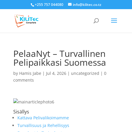
+255 757 044080
info@kilitec.co.tz
PelaaNyt – Turvallinen
Pelipaikkasi Suomessa
by
Hamis Jabe
|
Jul 4, 2026
|
uncategorized
|
0
comments
Sisällys
Kattava Pelivalikoimamme
Turvallisuus ja Rehellisyys