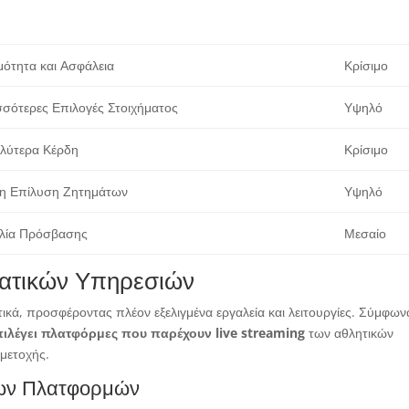
μότητα και Ασφάλεια
Κρίσιμο
σσότερες Επιλογές Στοιχήματος
Υψηλό
λύτερα Κέρδη
Κρίσιμο
η Επίλυση Ζητημάτων
Υψηλό
λία Πρόσβασης
Μεσαίο
ματικών Υπηρεσιών
ατικά, προσφέροντας πλέον εξελιγμένα εργαλεία και λειτουργίες. Σύμφων
ιλέγει πλατφόρμες που παρέχουν live streaming
των αθλητικών
μετοχής.
νων Πλατφορμών