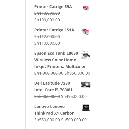
price
price
Printer Catrige 59A
was:
is:
Sh
110,000.00
Sh130,000.00.
Sh120,000.00.
Original
Current
Sh
100,000.00
price
price
Printer Catrige 151A
was:
is:
Sh
112,000.00
Sh110,000.00.
Sh100,000.00.
Original
Current
Sh
110,000.00
price
price
Epson Eco Tank L8050
was:
is:
Wireless Color Home
Sh112,000.00.
Sh110,000.00.
Inkjet Printers, Multicolor
Original
Current
Sh
1,000,000.00
Sh
950,000.00
price
price
Dell Latitude 7280
was:
is:
Intel Core i5-7600U
Sh1,000,000.00.
Sh950,000.00.
Original
Current
Sh
500,000.00
Sh
495,000.00
price
price
Lenovo Lenovo
was:
is:
ThinkPad X1 Carbon
Sh500,000.00.
Sh495,000.00.
Original
Current
Sh
550,000.00
Sh
500,000.00
price
price