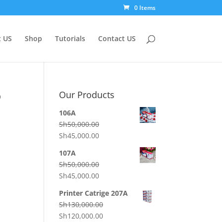
0 Items
 US
Shop
Tutorials
Contact US
ν
Our Products
106A
Sh
50,000.00
Original
Current
Sh
45,000.00
price
price
107A
was:
is:
Sh
50,000.00
Sh50,000.00.
Sh45,000.00.
Original
Current
Sh
45,000.00
price
price
Printer Catrige 207A
was:
is:
Sh
130,000.00
Sh50,000.00.
Sh45,000.00.
Original
Current
Sh
120,000.00