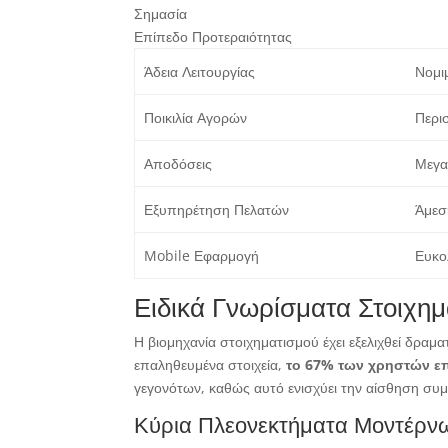
Σημασία
Επίπεδο Προτεραιότητας
Άδεια Λειτουργίας
Νομι
Ποικιλία Αγορών
Περι
Αποδόσεις
Μεγα
Εξυπηρέτηση Πελατών
Άμεσ
Mobile Εφαρμογή
Ευκο
Ειδικά Γνωρίσματα Στοιχη
Η βιομηχανία στοιχηματισμού έχει εξελιχθεί δραμ
επαληθευμένα στοιχεία,
το 67% των χρηστών επ
γεγονότων, καθώς αυτό ενισχύει την αίσθηση συμ
Κύρια Πλεονεκτήματα Μοντέρ