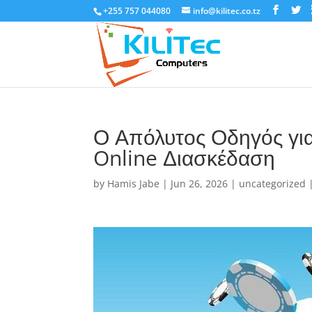
+255 757 044080
info@kilitec.co.tz
Ο Απόλυτος Οδηγός για 
Online Διασκέδαση
by
Hamis Jabe
|
Jun 26, 2026
|
uncategorized