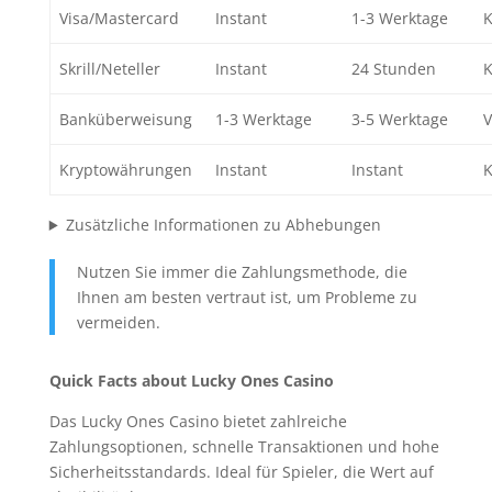
Visa/Mastercard
Instant
1-3 Werktage
K
Skrill/Neteller
Instant
24 Stunden
K
Banküberweisung
1-3 Werktage
3-5 Werktage
V
Kryptowährungen
Instant
Instant
K
Zusätzliche Informationen zu Abhebungen
Nutzen Sie immer die Zahlungsmethode, die
Ihnen am besten vertraut ist, um Probleme zu
vermeiden.
Quick Facts about Lucky Ones Casino
Das Lucky Ones Casino bietet zahlreiche
Zahlungsoptionen, schnelle Transaktionen und hohe
Sicherheitsstandards. Ideal für Spieler, die Wert auf