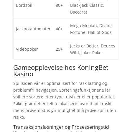
Bordspill
80+
Blackjack Classic,
Baccarat
Mega Moolah, Divine
Jackpotautomater
40+
Fortune, Hall of Gods
Jacks or Better, Deuces
Videopoker
25+
Wild, Joker Poker
Gameopplevelse hos KoningBet
Kasino
Spillsiden vår er optimalisert for rask lasting og
problemfri navigasjon. Sorteringsfunksjonene lar
spillere sortere etter type, utvikler eller popularitet.
Søket gjør det enkelt å lokalisere favorittspill raskt,
mens prøvemodus gir mulighet til å prøve spill uten
risiko.
Transaksjonsløsninger og Prosesseringstid