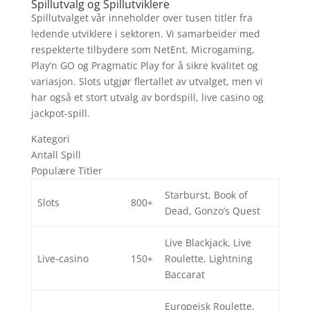
Spillutvalg og Spillutviklere
Spillutvalget vår inneholder over tusen titler fra
ledende utviklere i sektoren. Vi samarbeider med
respekterte tilbydere som NetEnt, Microgaming,
Play’n GO og Pragmatic Play for å sikre kvalitet og
variasjon. Slots utgjør flertallet av utvalget, men vi
har også et stort utvalg av bordspill, live casino og
jackpot-spill.
Kategori
Antall Spill
Populære Titler
Starburst, Book of
Slots
800+
Dead, Gonzo’s Quest
Live Blackjack, Live
Live-casino
150+
Roulette, Lightning
Baccarat
Europeisk Roulette,