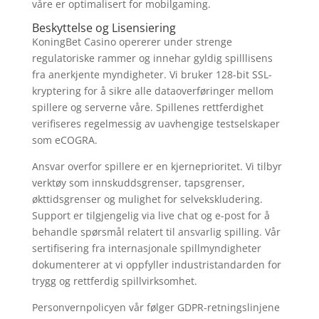
våre er optimalisert for mobilgaming.
Beskyttelse og Lisensiering
KoningBet Casino opererer under strenge
regulatoriske rammer og innehar gyldig spilllisens
fra anerkjente myndigheter. Vi bruker 128-bit SSL-
kryptering for å sikre alle dataoverføringer mellom
spillere og serverne våre. Spillenes rettferdighet
verifiseres regelmessig av uavhengige testselskaper
som eCOGRA.
Ansvar overfor spillere er en kjerneprioritet. Vi tilbyr
verktøy som innskuddsgrenser, tapsgrenser,
økttidsgrenser og mulighet for selvekskludering.
Support er tilgjengelig via live chat og e-post for å
behandle spørsmål relatert til ansvarlig spilling. Vår
sertifisering fra internasjonale spillmyndigheter
dokumenterer at vi oppfyller industristandarden for
trygg og rettferdig spillvirksomhet.
Personvernpolicyen vår følger GDPR-retningslinjene