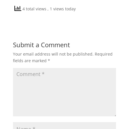
4 total views
, 1 views today
Submit a Comment
Your email address will not be published.
Required
fields are marked
*