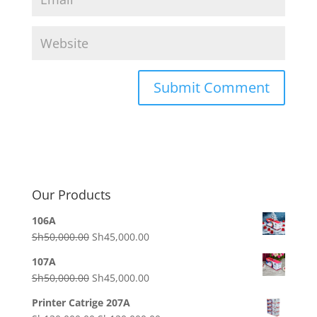
Our Products
106A
Original
Current
Sh
50,000.00
Sh
45,000.00
price
price
107A
was:
is:
Original
Current
Sh
50,000.00
Sh
45,000.00
Sh50,000.00.
Sh45,000.00.
price
price
Printer Catrige 207A
was:
is: