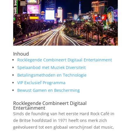
Inhoud
Rocklegende Combineert Digitaal Entertainment
Spelaanbod met Muziek Diversiteit
Betalingsmethoden en Technologie
VIP Exclusief Programma
Bewust Gamen en Bescherming
Rocklegende Combineert Digitaal
Entertainment
Sinds de founding van het eerste Hard Rock Café in
de Britse hoofdstad in 1971 heeft ons merk zich
geëvolueerd tot een globaal verschijnsel dat music,