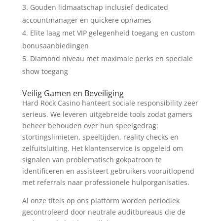
Gouden lidmaatschap inclusief dedicated
accountmanager en quickere opnames
Elite laag met VIP gelegenheid toegang en custom
bonusaanbiedingen
Diamond niveau met maximale perks en speciale
show toegang
Veilig Gamen en Beveiliging
Hard Rock Casino hanteert sociale responsibility zeer
serieus. We leveren uitgebreide tools zodat gamers
beheer behouden over hun speelgedrag:
stortingslimieten, speeltijden, reality checks en
zelfuitsluiting. Het klantenservice is opgeleid om
signalen van problematisch gokpatroon te
identificeren en assisteert gebruikers vooruitlopend
met referrals naar professionele hulporganisaties.
Al onze titels op ons platform worden periodiek
gecontroleerd door neutrale auditbureaus die de