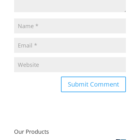
Our Products