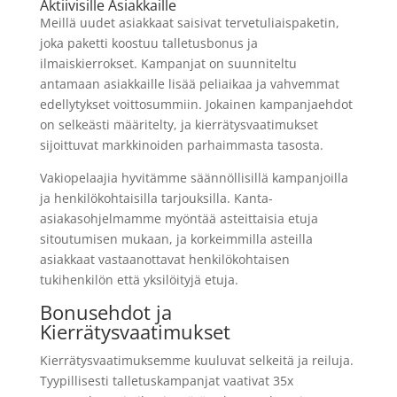
Aktiivisille Asiakkaille
Meillä uudet asiakkaat saisivat tervetuliaispaketin,
joka paketti koostuu talletusbonus ja
ilmaiskierrokset. Kampanjat on suunniteltu
antamaan asiakkaille lisää peliaikaa ja vahvemmat
edellytykset voittosummiin. Jokainen kampanjaehdot
on selkeästi määritelty, ja kierrätysvaatimukset
sijoittuvat markkinoiden parhaimmasta tasosta.
Vakiopelaajia hyvitämme säännöllisillä kampanjoilla
ja henkilökohtaisilla tarjouksilla. Kanta-
asiakasohjelmamme myöntää asteittaisia etuja
sitoutumisen mukaan, ja korkeimmilla asteilla
asiakkaat vastaanottavat henkilökohtaisen
tukihenkilön että yksilöityjä etuja.
Bonusehdot ja
Kierrätysvaatimukset
Kierrätysvaatimuksemme kuuluvat selkeitä ja reiluja.
Tyypillisesti talletuskampanjat vaativat 35x