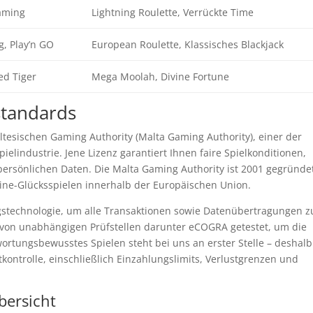
aming
Lightning Roulette, Verrückte Time
, Play’n GO
European Roulette, Klassisches Blackjack
ed Tiger
Mega Moolah, Divine Fortune
standards
ltesischen Gaming Authority (Malta Gaming Authority), einer der
elindustrie. Jene Lizenz garantiert Ihnen faire Spielkonditionen,
persönlichen Daten. Die Malta Gaming Authority ist 2001 gegründe
nline-Glücksspielen innerhalb der Europäischen Union.
gstechnologie, um alle Transaktionen sowie Datenübertragungen z
 von unabhängigen Prüfstellen darunter eCOGRA getestet, um die
wortungsbewusstes Spielen steht bei uns an erster Stelle – deshalb
kontrolle, einschließlich Einzahlungslimits, Verlustgrenzen und
bersicht