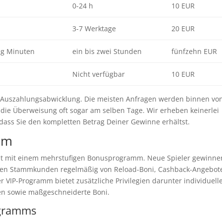
0-24 h
10 EUR
3-7 Werktage
20 EUR
ig Minuten
ein bis zwei Stunden
fünfzehn EUR
Nicht verfügbar
10 EUR
 Auszahlungsabwicklung. Die meisten Anfragen werden binnen vo
t die Überweisung oft sogar am selben Tage. Wir erheben keinerlei
dass Sie den kompletten Betrag Deiner Gewinne erhältst.
mm
ent mit einem mehrstufigen Bonusprogramm. Neue Spieler gewinne
egen Stammkunden regelmäßig von Reload-Boni, Cashback-Angebot
 VIP-Programm bietet zusätzliche Privilegien darunter individuell
n sowie maßgeschneiderte Boni.
ogramms