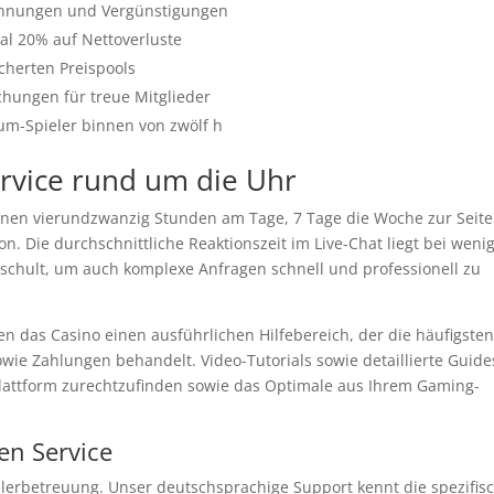
lohnungen und Vergünstigungen
l 20% auf Nettoverluste
cherten Preispools
chungen für treue Mitglieder
um-Spieler binnen von zwölf h
rvice rund um die Uhr
nen vierundzwanzig Stunden am Tage, 7 Tage die Woche zur Seite.
on. Die durchschnittliche Reaktionszeit im Live-Chat liegt bei weni
eschult, um auch komplexe Anfragen schnell und professionell zu
n das Casino einen ausführlichen Hilfebereich, der die häufigste
wie Zahlungen behandelt. Video-Tutorials sowie detaillierte Guide
 Plattform zurechtzufinden sowie das Optimale aus Ihrem Gaming-
en Service
lerbetreuung. Unser deutschsprachige Support kennt die spezifis