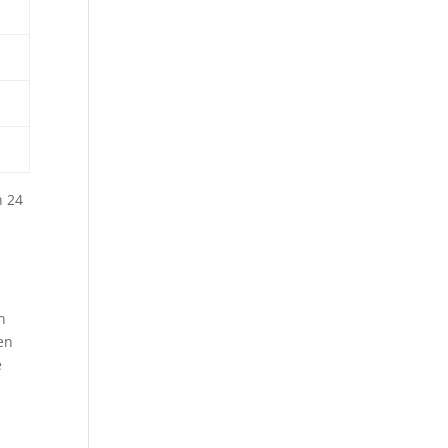
n 24
n
en
e