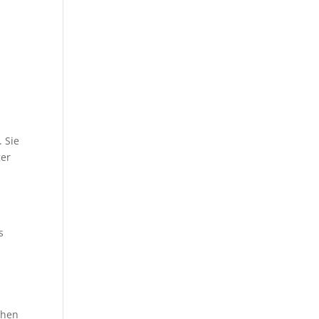
 Sie
ger
n
s
chen