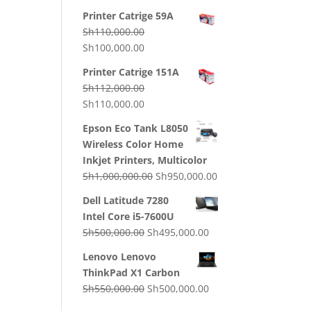
price
price
Printer Catrige 59A
was:
is:
Sh
110,000.00
Sh130,000.00.
Sh120,000.00.
Original
Current
Sh
100,000.00
price
price
Printer Catrige 151A
was:
is:
Sh
112,000.00
Sh110,000.00.
Sh100,000.00.
Original
Current
Sh
110,000.00
price
price
Epson Eco Tank L8050
was:
is:
Wireless Color Home
Sh112,000.00.
Sh110,000.00.
Inkjet Printers, Multicolor
Original
Current
Sh
1,000,000.00
Sh
950,000.00
price
price
Dell Latitude 7280
was:
is:
Intel Core i5-7600U
Sh1,000,000.00.
Sh950,000.00.
Original
Current
Sh
500,000.00
Sh
495,000.00
price
price
Lenovo Lenovo
was:
is:
ThinkPad X1 Carbon
Sh500,000.00.
Sh495,000.00.
Original
Current
Sh
550,000.00
Sh
500,000.00
price
price