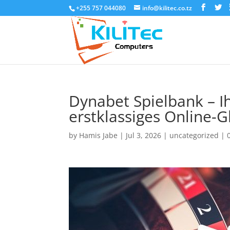
+255 757 044080
info@kilitec.co.tz
Dynabet Spielbank – Ih
erstklassiges Online-G
by
Hamis Jabe
|
Jul 3, 2026
|
uncategorized
|