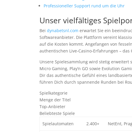
Professioneller Support rund um die Uhr
Unser vielfältiges Spielpor
Bei
dynabetsnl.com
erwartet Sie ein beeindru
Softwareanbieter. Die Plattform vereint klass
auf die Kosten kommt. Angefangen von fesseln
authentischen Live-Casino-Erfahrungen – das
Unsere Spielesammlung wird stetig erweitert 
Micro Gaming, Play’n GO sowie Evolution Gamin
Dir das authentische Gefühl eines landbasiert
führen Dich durch spannende Runden bei Roulet
Spielkategorie
Menge der Titel
Top-Anbieter
Beliebteste Spiele
Spielautomaten
2.400+
NetEnt, Pra