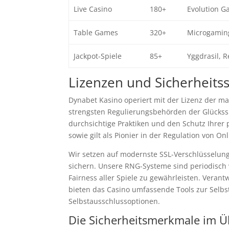
Live Casino
180+
Evolution G
Table Games
320+
Microgaming
Jackpot-Spiele
85+
Yggdrasil, R
Lizenzen und Sicherheits
Dynabet Kasino operiert mit der Lizenz der ma
strengsten Regulierungsbehörden der Glücksspi
durchsichtige Praktiken und den Schutz Ihrer 
sowie gilt als Pionier in der Regulation von O
Wir setzen auf modernste SSL-Verschlüsselun
sichern. Unsere RNG-Systeme sind periodisch
Fairness aller Spiele zu gewährleisten. Verant
bieten das Casino umfassende Tools zur Selbst
Selbstausschlussoptionen.
Die Sicherheitsmerkmale im Ü