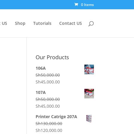
0 Items
 US
Shop
Tutorials
Contact US
Our Products
106A
Sh
50,000.00
Original
Current
Sh
45,000.00
price
price
107A
was:
is:
Sh
50,000.00
Sh50,000.00.
Sh45,000.00.
Original
Current
Sh
45,000.00
price
price
Printer Catrige 207A
was:
is:
Sh
130,000.00
Sh50,000.00.
Sh45,000.00.
Original
Current
Sh
120,000.00