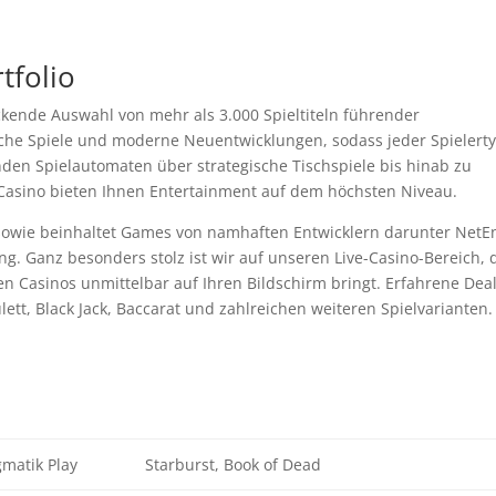
tfolio
ckende Auswahl von mehr als 3.000 Spieltiteln führender
ische Spiele und moderne Neuentwicklungen, sodass jeder Spielert
den Spielautomaten über strategische Tischspiele bis hinab zu
 Casino bieten Ihnen Entertainment auf dem höchsten Niveau.
sowie beinhaltet Games von namhaften Entwicklern darunter NetEn
g. Ganz besonders stolz ist wir auf unseren Live-Casino-Bereich, 
en Casinos unmittelbar auf Ihren Bildschirm bringt. Erfahrene Dea
t, Black Jack, Baccarat und zahlreichen weiteren Spielvarianten.
gmatik Play
Starburst, Book of Dead