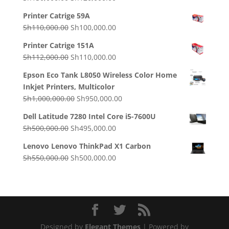
Sh50,000.00.
Sh45,000.00.
price
price
Printer Catrige 59A
was:
is:
Original
Current
Sh
110,000.00
Sh
100,000.00
Sh130,000.00.
Sh120,000.00.
price
price
Printer Catrige 151A
was:
is:
Original
Current
Sh
112,000.00
Sh
110,000.00
Sh110,000.00.
Sh100,000.00.
price
price
Epson Eco Tank L8050 Wireless Color Home
was:
is:
Inkjet Printers, Multicolor
Sh112,000.00.
Sh110,000.00.
Original
Current
Sh
1,000,000.00
Sh
950,000.00
price
price
Dell Latitude 7280 Intel Core i5-7600U
was:
is:
Original
Current
Sh
500,000.00
Sh
495,000.00
Sh1,000,000.00.
Sh950,000.00.
price
price
Lenovo Lenovo ThinkPad X1 Carbon
was:
is:
Original
Current
Sh
550,000.00
Sh
500,000.00
Sh500,000.00.
Sh495,000.00.
price
price
was:
is:
Sh550,000.00.
Sh500,000.00.
Designed by
Elegant Themes
| Powered by