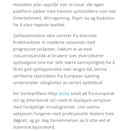
monotoni aldri oppstår som et issue. Vår egen
plattform jobber med fremste spillutviklere som Net
Entertainment, Microgaming, Play’n Go og Evolution
for å sikre høyeste kvalitet.
Spillautomatene våre varierer fra klassiske
fruktmaskiner til moderne videoslots med
progressive jackpoter. Faktum er at viser
industristatistikk at brukere som diversifiserer
spillvalgene sine har 34% større sannsynlighet for å
få en god spillopplevelse over lengre tid. Denne
verifiserte statistikken fra European Gaming
understreker viktigheten av variert spilltilbud.
For bordspillfans tilbyr
lenke
totalt alt fra europeisk
stil og amerikansk stil rulett til blackjack-versjoner
med forskjellige innsatsgrenser. Live casino-
seksjonen fungerer med profesjonelle dealere hele
døgnet, og gir deg fornemmelsen av å sitte ved et
autentisk kasinobord.