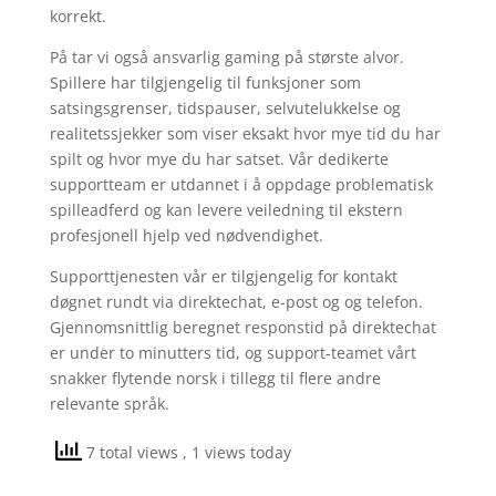
korrekt.
På tar vi også ansvarlig gaming på største alvor.
Spillere har tilgjengelig til funksjoner som
satsingsgrenser, tidspauser, selvutelukkelse og
realitetssjekker som viser eksakt hvor mye tid du har
spilt og hvor mye du har satset. Vår dedikerte
supportteam er utdannet i å oppdage problematisk
spilleadferd og kan levere veiledning til ekstern
profesjonell hjelp ved nødvendighet.
Supporttjenesten vår er tilgjengelig for kontakt
døgnet rundt via direktechat, e-post og og telefon.
Gjennomsnittlig beregnet responstid på direktechat
er under to minutters tid, og support-teamet vårt
snakker flytende norsk i tillegg til flere andre
relevante språk.
7 total views
, 1 views today