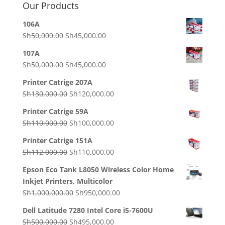
Our Products
106A
Original
Current
Sh
50,000.00
Sh
45,000.00
price
price
107A
was:
is:
Original
Current
Sh
50,000.00
Sh
45,000.00
Sh50,000.00.
Sh45,000.00.
price
price
Printer Catrige 207A
was:
is:
Original
Current
Sh
130,000.00
Sh
120,000.00
Sh50,000.00.
Sh45,000.00.
price
price
Printer Catrige 59A
was:
is:
Original
Current
Sh
110,000.00
Sh
100,000.00
Sh130,000.00.
Sh120,000.00.
price
price
Printer Catrige 151A
was:
is:
Original
Current
Sh
112,000.00
Sh
110,000.00
Sh110,000.00.
Sh100,000.00.
price
price
Epson Eco Tank L8050 Wireless Color Home
was:
is:
Inkjet Printers, Multicolor
Sh112,000.00.
Sh110,000.00.
Original
Current
Sh
1,000,000.00
Sh
950,000.00
price
price
Dell Latitude 7280 Intel Core i5-7600U
was:
is:
Original
Current
Sh
500,000.00
Sh
495,000.00