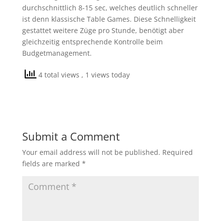
durchschnittlich 8-15 sec, welches deutlich schneller
ist denn klassische Table Games. Diese Schnelligkeit
gestattet weitere Züge pro Stunde, benötigt aber
gleichzeitig entsprechende Kontrolle beim
Budgetmanagement.
4 total views
, 1 views today
Submit a Comment
Your email address will not be published.
Required
fields are marked
*