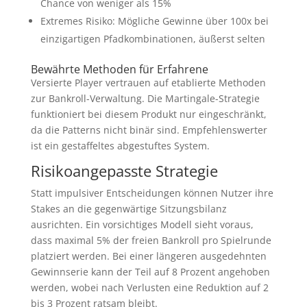
Chance von weniger als 15%
Extremes Risiko: Mögliche Gewinne über 100x bei
einzigartigen Pfadkombinationen, äußerst selten
Bewährte Methoden für Erfahrene
Versierte Player vertrauen auf etablierte Methoden
zur Bankroll-Verwaltung. Die Martingale-Strategie
funktioniert bei diesem Produkt nur eingeschränkt,
da die Patterns nicht binär sind. Empfehlenswerter
ist ein gestaffeltes abgestuftes System.
Risikoangepasste Strategie
Statt impulsiver Entscheidungen können Nutzer ihre
Stakes an die gegenwärtige Sitzungsbilanz
ausrichten. Ein vorsichtiges Modell sieht voraus,
dass maximal 5% der freien Bankroll pro Spielrunde
platziert werden. Bei einer längeren ausgedehnten
Gewinnserie kann der Teil auf 8 Prozent angehoben
werden, wobei nach Verlusten eine Reduktion auf 2
bis 3 Prozent ratsam bleibt.