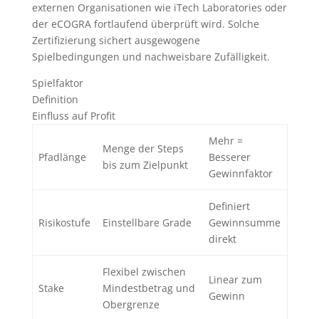
externen Organisationen wie iTech Laboratories oder
der eCOGRA fortlaufend überprüft wird. Solche
Zertifizierung sichert ausgewogene
Spielbedingungen und nachweisbare Zufälligkeit.
Spielfaktor
Definition
Einfluss auf Profit
Mehr =
Menge der Steps
Pfadlänge
Besserer
bis zum Zielpunkt
Gewinnfaktor
Definiert
Risikostufe
Einstellbare Grade
Gewinnsumme
direkt
Flexibel zwischen
Linear zum
Stake
Mindestbetrag und
Gewinn
Obergrenze