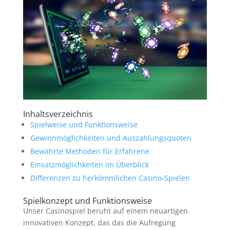
Inhaltsverzeichnis
Spielweise und Funktionsweise
Gewinnmöglichkeiten und Auszahlungsquoten
Bewährte Methoden für Erfahrene
Einsatzmöglichkeiten im Überblick
Differenzen zu herkömmlichen Casino-Spielen
Spielkonzept und Funktionsweise
Unser Casinospiel beruht auf einem neuartigen
innovativen Konzept, das das die Aufregung