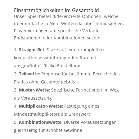
Einsatzmöglichkeiten im Gesamtbild
Unser Spiel bietet differenzierte Optionen, welche
über einfache Ja-Nein-Wetten darüber hinausgehen.
Player vermögen auf spezifische Verläufe,
Endstationen oder Kombinationen setzen.
Straight Bet:
Stake auf einen kompletten
kompletten gewinnbringenden Run mit
ausgewählter Risiko-Einstellung
Teilwette:
Prognose für bestimmte Bereiche des
Pfades ohne Gesamtergebnis
Muster-Wette:
Spezifische Formationen im Weg
als Voraussetzung
Multiplikator-Wette:
Festlegung eines
Mindestmultiplikators als Grenzwert
Kombinationswette:
Diverse Voraussetzungen
gleichzeitig für erhöhte Gewinne