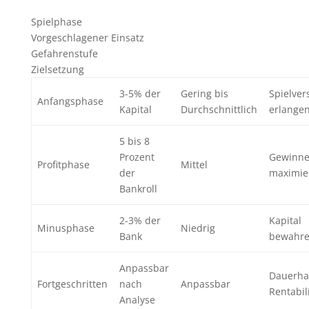
Spielphase
Vorgeschlagener Einsatz
Gefahrenstufe
Zielsetzung
3-5% der
Gering bis
Spielver
Anfangsphase
Kapital
Durchschnittlich
erlange
5 bis 8
Prozent
Gewinn
Profitphase
Mittel
der
maximie
Bankroll
2-3% der
Kapital
Minusphase
Niedrig
Bank
bewahr
Anpassbar
Dauerha
Fortgeschritten
nach
Anpassbar
Rentabil
Analyse