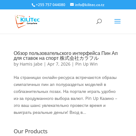
+255 757 044080
info@kilitec.co.tz
Обзор пользовательского интерфейса Пин Ап
для ставок на спорт 株式会社カラフル
by
Hamis Jabe
|
Apr 7, 2026
|
Pin Up Win
На страницах онлайн-ресурса встречаются образы
симпатичных пин ап полураздетых моделей в
соблазнительных позах. На портале играть удобно
из-за продуманного выбора валют. Pin Up Казино –
это ваш шанс увлекательно провести время и
выиграть реальные деньги! Вход в...
Our Products