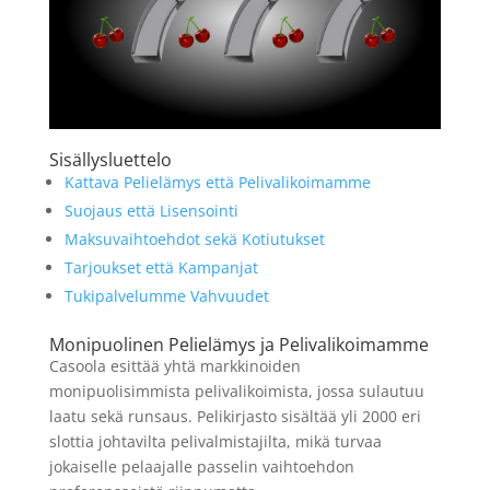
Sisällysluettelo
Kattava Pelielämys että Pelivalikoimamme
Suojaus että Lisensointi
Maksuvaihtoehdot sekä Kotiutukset
Tarjoukset että Kampanjat
Tukipalvelumme Vahvuudet
Monipuolinen Pelielämys ja Pelivalikoimamme
Casoola esittää yhtä markkinoiden
monipuolisimmista pelivalikoimista, jossa sulautuu
laatu sekä runsaus. Pelikirjasto sisältää yli 2000 eri
slottia johtavilta pelivalmistajilta, mikä turvaa
jokaiselle pelaajalle passelin vaihtoehdon