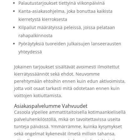
Palautustarjoukset tiettyinä viikonpäivinä
Kanta-asiakasohjelma, joka bonuttaa kaikista
kierretystä kierroksesta
Kilpailut määrätyissä peleissä, joissa pelataan
rahapalkinnosta
Pyöräytyksiä tuoreiden julkaisujen lanseerausten
yhteydessä
Jokainen tarjoukset sisältävät avoimesti ilmoitettut
kierrätyssäännöt sekä ehdot. Neuvomme
perehtymään ehtoihin ennen kuin edun aktivoimista,
jotta voit osaat tarkasti mitä odotetaan ennen kuin
voittojen kotiuttamista.
Asiakaspalvelumme Vahvuudet
Casoola ylpeilee ammattitaitoisella kotimaankielisellä
palveluhenkilöstöllä, mikä on tavoitettavissa useita
tunteja päivässä. Ymmärrämme, kuinka kysymykset
sekä ongelmat kykenevät ilmetä milloin tahansa,