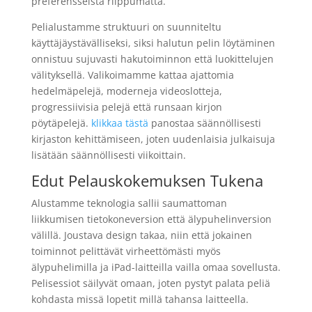
preferensseistä riippumatta.
Pelialustamme struktuuri on suunniteltu
käyttäjäystävälliseksi, siksi halutun pelin löytäminen
onnistuu sujuvasti hakutoiminnon että luokittelujen
välityksellä. Valikoimamme kattaa ajattomia
hedelmäpelejä, moderneja videoslotteja,
progressiivisia pelejä että runsaan kirjon
pöytäpelejä.
klikkaa tästä
panostaa säännöllisesti
kirjaston kehittämiseen, joten uudenlaisia julkaisuja
lisätään säännöllisesti viikoittain.
Edut Pelauskokemuksen Tukena
Alustamme teknologia sallii saumattoman
liikkumisen tietokoneversion että älypuhelinversion
välillä. Joustava design takaa, niin että jokainen
toiminnot pelittävät virheettömästi myös
älypuhelimilla ja iPad-laitteilla vailla omaa sovellusta.
Pelisessiot säilyvät omaan, joten pystyt palata peliä
kohdasta missä lopetit millä tahansa laitteella.