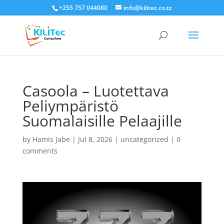
+255 757 044080
info@kilitec.co.tz
Casoola – Luotettava
Peliympäristö
Suomalaisille Pelaajille
by
Hamis Jabe
|
Jul 8, 2026
|
uncategorized
|
0
comments