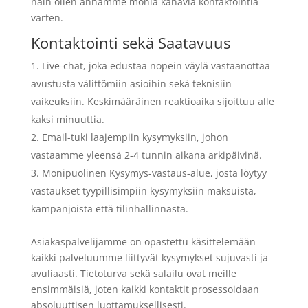
näin ollen annamme monia kanavia kontaktointia
varten.
Kontaktointi sekä Saatavuus
Live-chat, joka edustaa nopein väylä vastaanottaa
avustusta välittömiin asioihin sekä teknisiin
vaikeuksiin. Keskimääräinen reaktioaika sijoittuu alle
kaksi minuuttia.
Email-tuki laajempiin kysymyksiin, johon
vastaamme yleensä 2-4 tunnin aikana arkipäivinä.
Monipuolinen Kysymys-vastaus-alue, josta löytyy
vastaukset tyypillisimpiin kysymyksiin maksuista,
kampanjoista että tilinhallinnasta.
Asiakaspalvelijamme on opastettu käsittelemään
kaikki palveluumme liittyvät kysymykset sujuvasti ja
avuliaasti. Tietoturva sekä salailu ovat meille
ensimmäisiä, joten kaikki kontaktit prosessoidaan
absoluuttisen luottamuksellisesti.