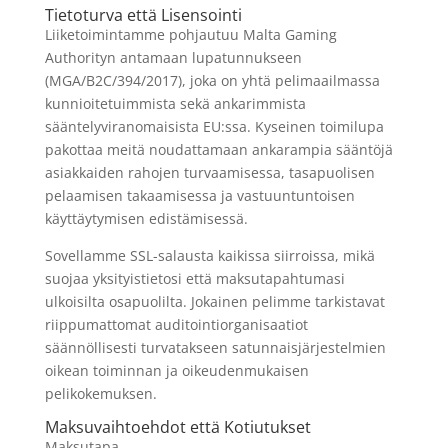
Tietoturva että Lisensointi
Liiketoimintamme pohjautuu Malta Gaming
Authorityn antamaan lupatunnukseen
(MGA/B2C/394/2017), joka on yhtä pelimaailmassa
kunnioitetuimmista sekä ankarimmista
sääntelyviranomaisista EU:ssa. Kyseinen toimilupa
pakottaa meitä noudattamaan ankarampia sääntöjä
asiakkaiden rahojen turvaamisessa, tasapuolisen
pelaamisen takaamisessa ja vastuuntuntoisen
käyttäytymisen edistämisessä.
Sovellamme SSL-salausta kaikissa siirroissa, mikä
suojaa yksityistietosi että maksutapahtumasi
ulkoisilta osapuolilta. Jokainen pelimme tarkistavat
riippumattomat auditointiorganisaatiot
säännöllisesti turvatakseen satunnaisjärjestelmien
oikean toiminnan ja oikeudenmukaisen
pelikokemuksen.
Maksuvaihtoehdot että Kotiutukset
Maksutapa