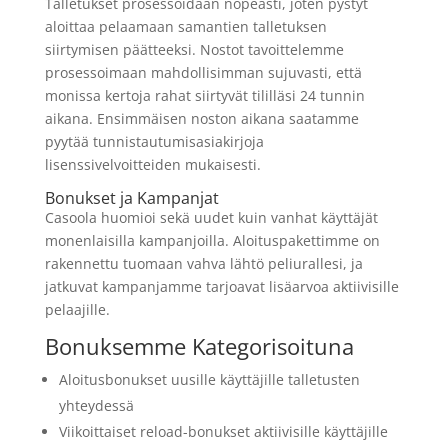
Talletukset prosessoidaan nopeasti, joten pystyt
aloittaa pelaamaan samantien talletuksen
siirtymisen päätteeksi. Nostot tavoittelemme
prosessoimaan mahdollisimman sujuvasti, että
monissa kertoja rahat siirtyvät tililläsi 24 tunnin
aikana. Ensimmäisen noston aikana saatamme
pyytää tunnistautumisasiakirjoja
lisenssivelvoitteiden mukaisesti.
Bonukset ja Kampanjat
Casoola huomioi sekä uudet kuin vanhat käyttäjät
monenlaisilla kampanjoilla. Aloituspakettimme on
rakennettu tuomaan vahva lähtö peliurallesi, ja
jatkuvat kampanjamme tarjoavat lisäarvoa aktiivisille
pelaajille.
Bonuksemme Kategorisoituna
Aloitusbonukset uusille käyttäjille talletusten
yhteydessä
Viikoittaiset reload-bonukset aktiivisille käyttäjille