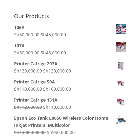
Our Products
106A
Original
Current
Sh
50,000.00
Sh
45,000.00
price
price
107A
was:
is:
Original
Current
Sh
50,000.00
Sh
45,000.00
Sh50,000.00.
Sh45,000.00.
price
price
Printer Catrige 207A
was:
is:
Original
Current
Sh
130,000.00
Sh
120,000.00
Sh50,000.00.
Sh45,000.00.
price
price
Printer Catrige 59A
was:
is:
Original
Current
Sh
110,000.00
Sh
100,000.00
Sh130,000.00.
Sh120,000.00.
price
price
Printer Catrige 151A
was:
is:
Original
Current
Sh
112,000.00
Sh
110,000.00
Sh110,000.00.
Sh100,000.00.
price
price
Epson Eco Tank L8050 Wireless Color Home
was:
is:
Inkjet Printers, Multicolor
Sh112,000.00.
Sh110,000.00.
Original
Current
Sh
1,000,000.00
Sh
950,000.00
price
price