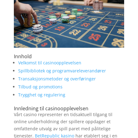
Innhold
Velkomst til casinoopplevelsen
Spillbibliotek og programvareleverandører
Transaksjonsmetoder og overføringer
Tilbud og promotions
Trygghet og regulering
Innledning til casinoopplevelsen
Vårt casino representer en tidsaktuell tilgang til
online underholdning der spillere oppdager et
omfattende utvalg av spill paret med pålitelige
tjenester.
BetRepublic kasino
har etablert seg i en