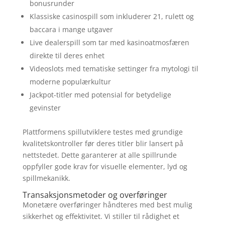
bonusrunder
Klassiske casinospill som inkluderer 21, rulett og
baccara i mange utgaver
Live dealerspill som tar med kasinoatmosfæren
direkte til deres enhet
Videoslots med tematiske settinger fra mytologi til
moderne populærkultur
Jackpot-titler med potensial for betydelige
gevinster
Plattformens spillutviklere testes med grundige
kvalitetskontroller før deres titler blir lansert på
nettstedet. Dette garanterer at alle spillrunde
oppfyller gode krav for visuelle elementer, lyd og
spillmekanikk.
Transaksjonsmetoder og overføringer
Monetære overføringer håndteres med best mulig
sikkerhet og effektivitet. Vi stiller til rådighet et