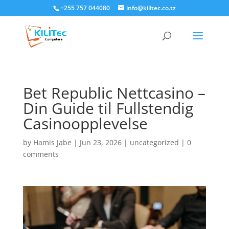
+255 757 044080
info@kilitec.co.tz
Bet Republic Nettcasino –
Din Guide til Fullstendig
Casinoopplevelse
by
Hamis Jabe
|
Jun 23, 2026
|
uncategorized
|
0
comments