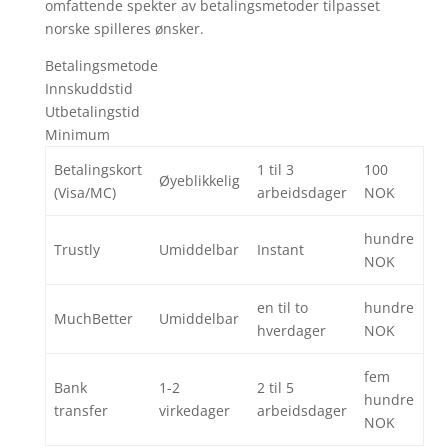
omfattende spekter av betalingsmetoder tilpasset
norske spilleres ønsker.
Betalingsmetode
Innskuddstid
Utbetalingstid
Minimum
Betalingskort
1 til 3
100
Øyeblikkelig
(Visa/MC)
arbeidsdager
NOK
hundre
Trustly
Umiddelbar
Instant
NOK
en til to
hundre
MuchBetter
Umiddelbar
hverdager
NOK
fem
Bank
1-2
2 til 5
hundre
transfer
virkedager
arbeidsdager
NOK