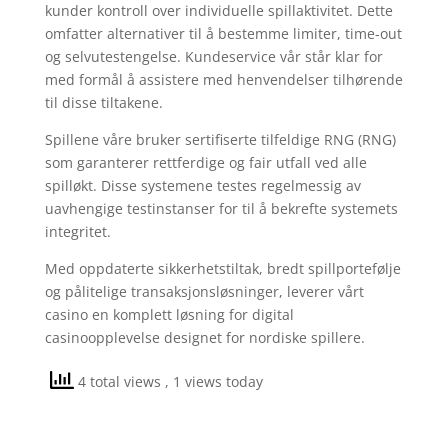
kunder kontroll over individuelle spillaktivitet. Dette
omfatter alternativer til å bestemme limiter, time-out
og selvutestengelse. Kundeservice vår står klar for
med formål å assistere med henvendelser tilhørende
til disse tiltakene.
Spillene våre bruker sertifiserte tilfeldige RNG (RNG)
som garanterer rettferdige og fair utfall ved alle
spilløkt. Disse systemene testes regelmessig av
uavhengige testinstanser for til å bekrefte systemets
integritet.
Med oppdaterte sikkerhetstiltak, bredt spillportefølje
og pålitelige transaksjonsløsninger, leverer vårt
casino en komplett løsning for digital
casinoopplevelse designet for nordiske spillere.
4 total views
, 1 views today