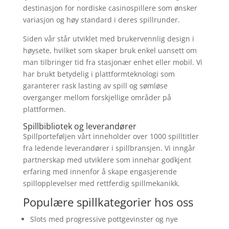
destinasjon for nordiske casinospillere som ønsker
variasjon og høy standard i deres spillrunder.
Siden vår står utviklet med brukervennlig design i
høysete, hvilket som skaper bruk enkel uansett om
man tilbringer tid fra stasjonær enhet eller mobil. Vi
har brukt betydelig i plattformteknologi som
garanterer rask lasting av spill og sømløse
overganger mellom forskjellige områder på
plattformen.
Spillbibliotek og leverandører
Spillporteføljen vårt inneholder over 1000 spilltitler
fra ledende leverandører i spillbransjen. Vi inngår
partnerskap med utviklere som innehar godkjent
erfaring med innenfor å skape engasjerende
spillopplevelser med rettferdig spillmekanikk.
Populære spillkategorier hos oss
Slots med progressive pottgevinster og nye