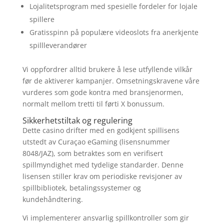
Lojalitetsprogram med spesielle fordeler for lojale
spillere
Gratisspinn på populære videoslots fra anerkjente
spillleverandører
Vi oppfordrer alltid brukere å lese utfyllende vilkår
før de aktiverer kampanjer. Omsetningskravene våre
vurderes som gode kontra med bransjenormen,
normalt mellom tretti til førti X bonussum.
Sikkerhetstiltak og regulering
Dette casino drifter med en godkjent spillisens
utstedt av Curaçao eGaming (lisensnummer
8048/JAZ), som betraktes som en verifisert
spillmyndighet med tydelige standarder. Denne
lisensen stiller krav om periodiske revisjoner av
spillbibliotek, betalingssystemer og
kundehåndtering.
Vi implementerer ansvarlig spillkontroller som gir