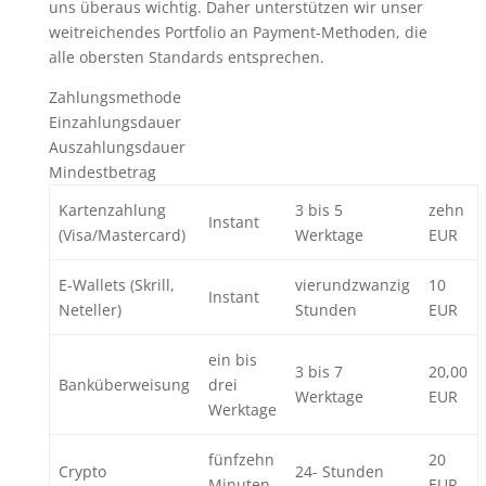
uns überaus wichtig. Daher unterstützen wir unser
weitreichendes Portfolio an Payment-Methoden, die
alle obersten Standards entsprechen.
Zahlungsmethode
Einzahlungsdauer
Auszahlungsdauer
Mindestbetrag
Kartenzahlung
3 bis 5
zehn
Instant
(Visa/Mastercard)
Werktage
EUR
E-Wallets (Skrill,
vierundzwanzig
10
Instant
Neteller)
Stunden
EUR
ein bis
3 bis 7
20,00
Banküberweisung
drei
Werktage
EUR
Werktage
fünfzehn
20
Crypto
24- Stunden
Minuten
EUR