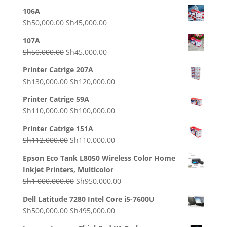
106A
Original
Current
Sh
50,000.00
Sh
45,000.00
price
price
107A
was:
is:
Original
Current
Sh
50,000.00
Sh
45,000.00
Sh50,000.00.
Sh45,000.00.
price
price
Printer Catrige 207A
was:
is:
Original
Current
Sh
130,000.00
Sh
120,000.00
Sh50,000.00.
Sh45,000.00.
price
price
Printer Catrige 59A
was:
is:
Original
Current
Sh
110,000.00
Sh
100,000.00
Sh130,000.00.
Sh120,000.00.
price
price
Printer Catrige 151A
was:
is:
Original
Current
Sh
112,000.00
Sh
110,000.00
Sh110,000.00.
Sh100,000.00.
price
price
Epson Eco Tank L8050 Wireless Color Home
was:
is:
Inkjet Printers, Multicolor
Sh112,000.00.
Sh110,000.00.
Original
Current
Sh
1,000,000.00
Sh
950,000.00
price
price
Dell Latitude 7280 Intel Core i5-7600U
was:
is:
Original
Current
Sh
500,000.00
Sh
495,000.00
Sh1,000,000.00.
Sh950,000.00.
price
price