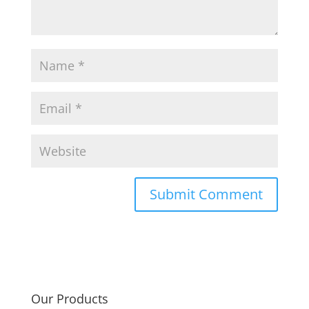
Our Products