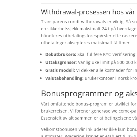
Withdrawal-prosessen hos vår 
Transparens rundt withdrawals er viktig. Så sn
en sikkerhetssjekk maksimalt 24 t på hverdager
håndteres utbetalingsforespørsler ofte raskere.
utbetalinger aksepteres maksimalt få timer.
Debutbrukere:
Skal fullføre KYC-verifisering
Uttaksgrenser:
Vanlig uke limit på 500 000 
Gratis modell:
Vi dekker alle kostnader for i
Valutabehandling:
Brukerkontoer i norsk kro
Bonusprogrammer og aks
Vårt omfattende bonus-program er utviklet for å
brukerreisen. Vi forener generøse welcome-p
Essensielt av alt sammen er at betingelsene vår
Velkomstbonusen vår inkluderer ikke kun bonus
automater. Wagering-kravet er etablert til 35