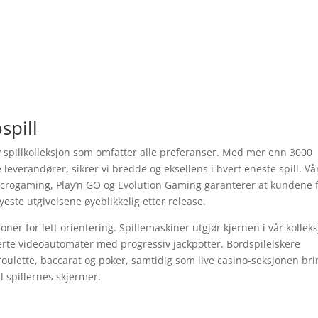
spill
v spillkolleksjon som omfatter alle preferanser. Med mer enn 3000
e leverandører, sikrer vi bredde og eksellens i hvert eneste spill. Vå
crogaming, Play’n GO og Evolution Gaming garanterer at kundene 
nyeste utgivelsene øyeblikkelig etter release.
oner for lett orientering. Spillemaskiner utgjør kjernen i vår kolleks
ikerte videoautomater med progressiv jackpotter. Bordspilelskere
oulette, baccarat og poker, samtidig som live casino-seksjonen br
 spillernes skjermer.