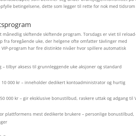
pfylle betingelsene, dette som legger til rette for nok med tidsrom
etsprogram
 månedlig skiftende skiftende program. Torsdags er viet til reload
ap fra foregående uke, der helgene ofte omfatter tävlinger med
e VIP-program har fire distinkte nivåer hvor spillere automatisk
– tilbyr aksess til grunnleggende uke aksjoner og standard
0 000 kr – inneholder dedikert kontoadministrator og hurtig
 000 kr – gir eksklusive bonustilbud, raskere uttak og adgang til 
or plattformens mest dedikerte brukere – personlige bonustilbud,
ager