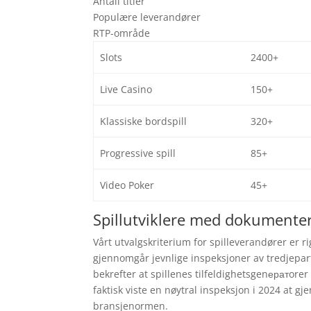
Antall titler
Populære leverandører
RTP-område
Slots
2400+
Live Casino
150+
Klassiske bordspill
320+
Progressive spill
85+
Video Poker
45+
Spillutviklere med dokumente
Vårt utvalgskriterium for spilleverandører er
gjennomgår jevnlige inspeksjoner av tredjepar
bekrefter at spillenes tilfeldighetsgenератore
faktisk viste en nøytral inspeksjon i 2024 at g
bransjenormen.