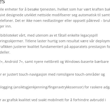
es
e enheter for å besøke tjenesten, hvilket som har vært kraften ba
sivt designede utviklet nettside modifiserer seg automatisk til samt
telefoner. Det er ikke noen nedlastinger eller oppsett påkrevd – bru
ger inn.
lbiblioteket vårt, med utenom av et fåtall enkelte legacyspill
røringsskjermer. Titlene laster hurtig som resultat være vår deploy
afikken justerer kvalitet fundamentert på apparatets prestasjon fo
deller.
12+, Android 7+, samt nyere nettbrett og Windows-baserte bærbare
 er justert touch-navigasjon med romsligere touch-områder og
logging (ansiktsgjenkjenning/fingeravtrykkssensor) for raskere ad
 av grafisk kvalitet ved svakt mobilnett for å forhindre avbrudd i