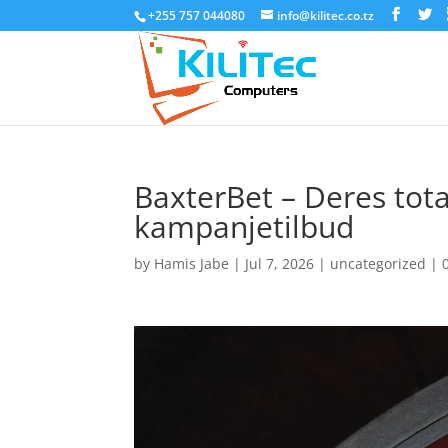
+255 757 044080
info@kilitec.co.tz
BaxterBet – Deres total
kampanjetilbud
by
Hamis Jabe
|
Jul 7, 2026
|
uncategorized
|