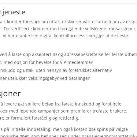
tjeneste
art kunder forespør om uttak, ekskverer vårt erfarne team av eksp
. For verifiserte kontoer med foregående vellykkede transaksjoner,
 Vi har etablert en digital kontrollprosess som gjør at de fleste
 ved å laste opp akseptert ID og adressebekreftelse før første utbet
kr, med opsjon for hevelse for VIP-medlemmer
nnskudd og uttak, uten hensyn av foretrukket alternativ
ner utelukker vekslingsgebyr ved betalinger
joner
 levere økt spillere beløp fra første innskudd og forbi hele
akker med løpende kampanjer som premierer trofaste brukere.
e er formulert forståelig og rettferdig.
 på initielle innbetaling, men også kostenløse spins på valgte
 x bonusbeløpet, som befinner seg under bransjegjennomsnittet på 