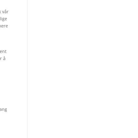
k vår
lige
kere
ment
r å
gang