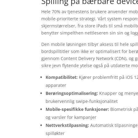
Spilling på bærbare devic
Hele 70% av tjenestens brukere anvender mobil
mobile-prioriterte strategi. Vårt system respon
skjermstørrelser, fra store iPads til små mobil
benytter simpelthen nettleseren sin sin og log
Den mobile løsningen tilbyr aksess til hele spil
bordspilltitler som ikke er optimalisert for be
gjennom Content Delivery Network (CDN), og gr
sikre jevn flytende ytelse også på utdaterte mo
Kompatibilitet:
Kjører problemfritt på iOS 
apparater
Berøringsoptimalisering:
Knapper og menyer
brukervennlig swipe-funksjonalitet
Mobile-spesifikke funksjoner:
Biometrisk på
og varsler for kampanjer
Nettverkstilpasning:
Automatisk tilpasninger
spilløkter