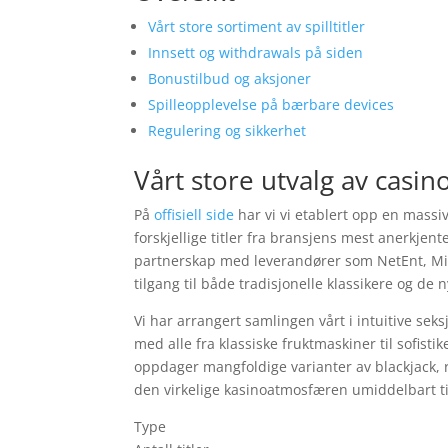
Vårt store sortiment av spilltitler
Innsett og withdrawals på siden
Bonustilbud og aksjoner
Spilleopplevelse på bærbare devices
Regulering og sikkerhet
Vårt store utvalg av casino
På
offisiell side
har vi vi etablert opp en massi
forskjellige titler fra bransjens mest anerkjent
partnerskap med leverandører som NetEnt, Mi
tilgang til både tradisjonelle klassikere og de 
Vi har arrangert samlingen vårt i intuitive seksj
med alle fra klassiske fruktmaskiner til sofist
oppdager mangfoldige varianter av blackjack, r
den virkelige kasinoatmosfæren umiddelbart til
Type