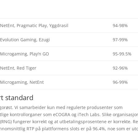
NetEnt, Pragmatic Play, Yggdrasil
94-98%
Evolution Gaming, Ezugi
97-99%
Microgaming, Play’n GO
95-99.5%
NetEnt, Red Tiger
92-96%
Microgaming, NetEnt
96-99%
rt standard
 rigorøst. Vi samarbeider kun med regulerte produsenter som
tlige kontrollorganer som eCOGRA og iTech Labs. Slike organisasj
r (RNG) fungerer korrekt og at utbetalingsprosentene er korrekte. R
jennomsnittlig RTP på plattformens slots er på 96.4%, noe som er ut