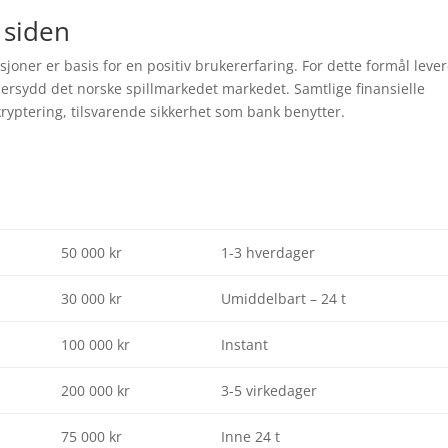
 siden
joner er basis for en positiv brukererfaring. For dette formål lever
dersydd det norske spillmarkedet markedet. Samtlige finansielle
kryptering, tilsvarende sikkerhet som bank benytter.
50 000 kr
1-3 hverdager
30 000 kr
Umiddelbart – 24 t
100 000 kr
Instant
200 000 kr
3-5 virkedager
75 000 kr
Inne 24 t