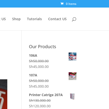
0 Items
 US
Shop
Tutorials
Contact US
Our Products
106A
Sh
50,000.00
Original
Current
Sh
45,000.00
price
price
107A
was:
is:
Sh
50,000.00
Sh50,000.00.
Sh45,000.00.
Original
Current
Sh
45,000.00
price
price
Printer Catrige 207A
was:
is:
Sh
130,000.00
Sh50,000.00.
Sh45,000.00.
Original
Current
Sh
120,000.00