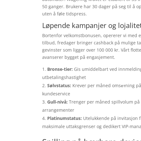
50 ganger. Brukere har 30 dager på seg til å op
uten å føle tidspress.
Løpende kampanjer og lojalit
Bortenfor velkomstbonusen, opererer vi med et
tilbud, fredager bringer cashback på mulige t
gevinster som ligger over 100 000 kr. Vårt flott
avanserer bygget på engasjement.
Bronse-tier:
Gis umiddelbart ved innmelding 
utbetalingshastighet
Sølvstatus:
Krever per måned omsетning på 1
kundeservice
Gull-nivå:
Trenger per måned spillvolum på 50
arrangementer
Platinumstatus:
Utelukkende på invitasjon f
maksimale uttaksgrenser og dedikert VIP-man