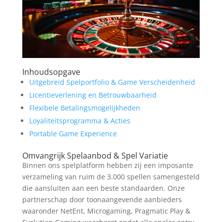
Inhoudsopgave
Uitgebreid Spelportfolio & Game Verscheidenheid
Licentieverlening en Betrouwbaarheid
Flexibele Betalingsmogelijkheden
Loyaliteitsprogramma & Acties
Portable Game Experience
Omvangrijk Spelaanbod & Spel Variatie
Binnen ons spelplatform hebben zij een imposante
verzameling van ruim de 3.000 spellen samengesteld
die aansluiten aan een beste standaarden. Onze
partnerschap door toonaangevende aanbieders
waaronder NetEnt, Microgaming, Pragmatic Play &