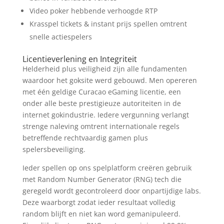
Video poker hebbende verhoogde RTP
Krasspel tickets & instant prijs spellen omtrent
snelle actiespelers
Licentieverlening en Integriteit
Helderheid plus veiligheid zijn alle fundamenten
waardoor het goksite werd gebouwd. Men opereren
met één geldige Curacao eGaming licentie, een
onder alle beste prestigieuze autoriteiten in de
internet gokindustrie. Iedere vergunning verlangt
strenge naleving omtrent internationale regels
betreffende rechtvaardig gamen plus
spelersbeveiliging.
Ieder spellen op ons spelplatform creëren gebruik
met Random Number Generator (RNG) tech die
geregeld wordt gecontroleerd door onpartijdige labs.
Deze waarborgt zodat ieder resultaat volledig
random blijft en niet kan word gemanipuleerd.