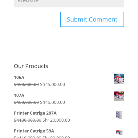
Our Products
106A
Original
Current
Sh
50,000.00
Sh
45,000.00
price
price
107A
was:
is:
Original
Current
Sh
50,000.00
Sh
45,000.00
Sh50,000.00.
Sh45,000.00.
price
price
Printer Catrige 207A
was:
is:
Original
Current
Sh
130,000.00
Sh
120,000.00
Sh50,000.00.
Sh45,000.00.
price
price
Printer Catrige 59A
was:
is:
Original
Current
Sh
110,000.00
Sh
100,000.00