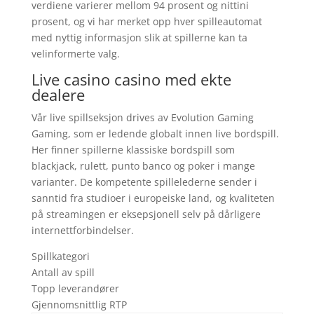
verdiene varierer mellom 94 prosent og nittini
prosent, og vi har merket opp hver spilleautomat
med nyttig informasjon slik at spillerne kan ta
velinformerte valg.
Live casino casino med ekte
dealere
Vår live spillseksjon drives av Evolution Gaming
Gaming, som er ledende globalt innen live bordspill.
Her finner spillerne klassiske bordspill som
blackjack, rulett, punto banco og poker i mange
varianter. De kompetente spillelederne sender i
sanntid fra studioer i europeiske land, og kvaliteten
på streamingen er eksepsjonell selv på dårligere
internettforbindelser.
Spillkategori
Antall av spill
Topp leverandører
Gjennomsnittlig RTP