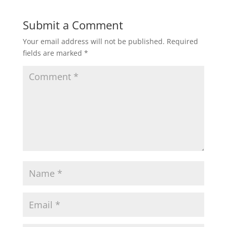
Submit a Comment
Your email address will not be published.
Required
fields are marked
*