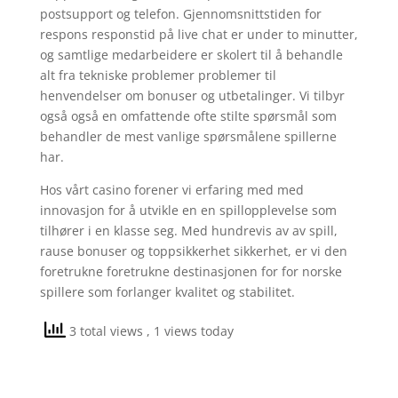
postsupport og telefon. Gjennomsnittstiden for
respons responstid på live chat er under to minutter,
og samtlige medarbeidere er skolert til å behandle
alt fra tekniske problemer problemer til
henvendelser om bonuser og utbetalinger. Vi tilbyr
også også en omfattende ofte stilte spørsmål som
behandler de mest vanlige spørsmålene spillerne
har.
Hos vårt casino forener vi erfaring med med
innovasjon for å utvikle en en spillopplevelse som
tilhører i en klasse seg. Med hundrevis av av spill,
rause bonuser og toppsikkerhet sikkerhet, er vi den
foretrukne foretrukne destinasjonen for for norske
spillere som forlanger kvalitet og stabilitet.
3 total views
, 1 views today