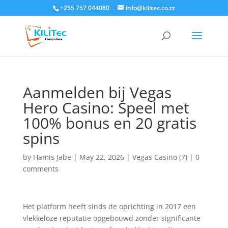
+255 757 044080
info@kilitec.co.tz
Aanmelden bij Vegas
Hero Casino: Speel met
100% bonus en 20 gratis
spins
by
Hamis Jabe
|
May 22, 2026
|
Vegas Casino (7)
|
0
comments
Het platform heeft sinds de oprichting in 2017 een
vlekkeloze reputatie opgebouwd zonder significante