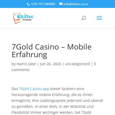
+255 757 044080
info@kilitec.co.tz
7Gold Casino – Mobile
Erfahrung
by
Hamis Jabe
|
Jun 26, 2026
|
uncategorized
|
0
comments
Das
7Gold Casino app
bietet Spielern eine
herausragende mobile Erfahrung, die es ihnen
ermöglicht, ihre Lieblingsspiele jederzeit und überall
zu genießen. In einer Welt, in der Mobilität und
Flexibilität immer wichtiger werden, hat 7Gold