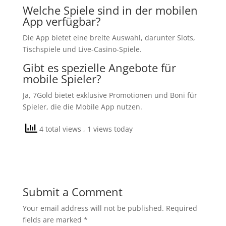
Welche Spiele sind in der mobilen
App verfügbar?
Die App bietet eine breite Auswahl, darunter Slots,
Tischspiele und Live-Casino-Spiele.
Gibt es spezielle Angebote für
mobile Spieler?
Ja, 7Gold bietet exklusive Promotionen und Boni für
Spieler, die die Mobile App nutzen.
4 total views
, 1 views today
Submit a Comment
Your email address will not be published.
Required
fields are marked
*