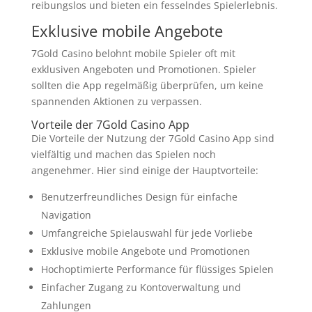
reibungslos und bieten ein fesselndes Spielerlebnis.
Exklusive mobile Angebote
7Gold Casino belohnt mobile Spieler oft mit
exklusiven Angeboten und Promotionen. Spieler
sollten die App regelmäßig überprüfen, um keine
spannenden Aktionen zu verpassen.
Vorteile der 7Gold Casino App
Die Vorteile der Nutzung der 7Gold Casino App sind
vielfältig und machen das Spielen noch
angenehmer. Hier sind einige der Hauptvorteile:
Benutzerfreundliches Design für einfache
Navigation
Umfangreiche Spielauswahl für jede Vorliebe
Exklusive mobile Angebote und Promotionen
Hochoptimierte Performance für flüssiges Spielen
Einfacher Zugang zu Kontoverwaltung und
Zahlungen